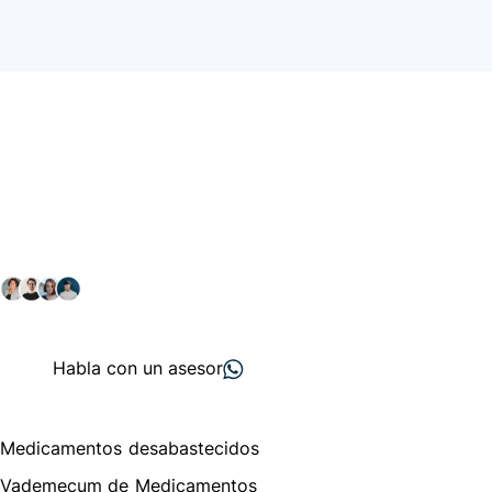
Conéctate con nuestra
comunidad farmacéutica
Explora nuestras soluciones y servicios para el sector
salud y farmacéutico.
+ 2000
proveedores
nos recomiendan
Habla con un asesor
Menú de navegación
Medicamentos desabastecidos
Vademecum de Medicamentos