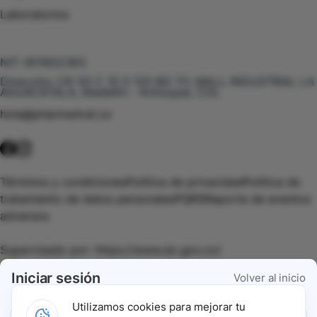
Laboratorios
Te puede interesar
NIT:
901602385
Dirección:
CR 50 C 10 S 120 BG 111, MALL INDUSTRIAL LA
AGUACATALA, Medellín - Antioquia, COL
hola@pharmarket.co
©
2026
Pharmarket. Todos los derechos reservados.
Términos y condiciones
Política de privacidad
Política de
tratamiento de datos personales
PQRS
Reporte de eventos
adversos
Supervisado por:
https://www.sic.gov.co/
Iniciar sesión
Volver al inicio
Vigilado por:
https://www.dssa.gov.co/
Utilizamos cookies para mejorar tu