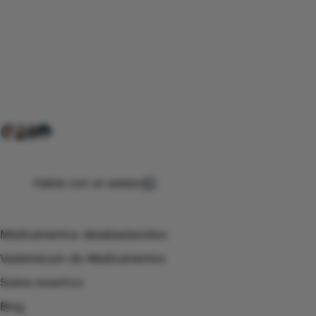
Conéctate con nuestra
comunidad farmacéutica
Explora nuestras soluciones y servicios para el sector
salud y farmacéutico.
+ 2000
proveedores
nos recomiendan
Habla con un asesor
Menú de navegación
Medicamentos desabastecidos
Vademecum de Medicamentos
Sobre nosotros
Blog