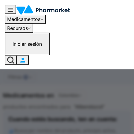
Medicamentos
Recursos
Iniciar sesión
Filtros
0
Medicamentos en
Colombia
productos encontrados para
"
Albendazol
"
Cuando estés buscando, ten en cuenta:
Busca por nombre del producto, principio activo,