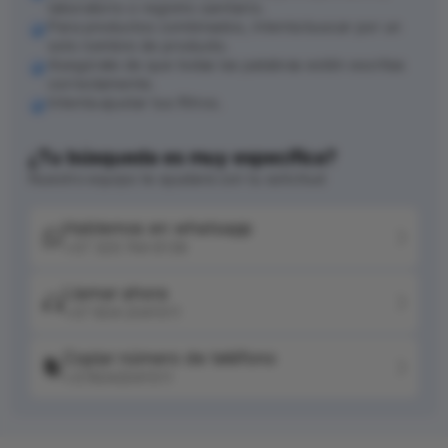
laboratorio o registro sanitario.
Para productos combinados, intenta buscar por un
solo nombre de producto.
Asegúrate de que todas las palabras estén escritas
correctamente.
Intenta ajustar tus filtros.
¿Tu búsqueda es muy específica?
Nuestro equipo te ayudará con tu solicitud
Hablemos en whatsapp
+57 320 744 6139
Llamar ahora
+57 604 2041511
Copiar número de teléfono
+576042041511