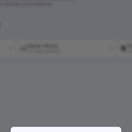
én escritas correctamente.
?
Llamar ahora
Co
+57 604 2041511
+5