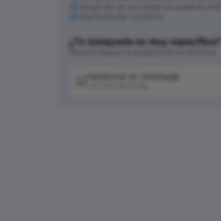
Asegúrate de que todas las palabras est
Intenta ajustar tus filtros.
¿Tu búsqueda es muy específica
Nuestro equipo te ayudará con tu solicitud
Hablemos en whatsapp
+57 320 744 6139