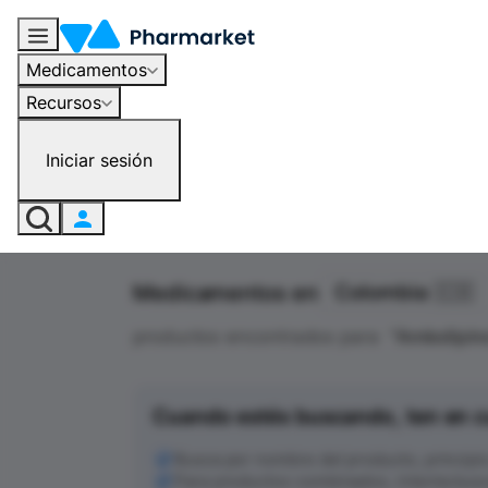
Medicamentos
Recursos
Iniciar sesión
Medicamentos en
Colombia 🇨🇴
productos encontrados para
"
Amlodipin
Cuando estés buscando, ten en c
Busca por nombre del producto, principio a
Para productos combinados, intenta busc