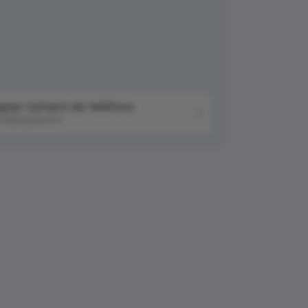
piar número de teléfono
76042041511