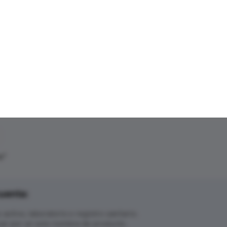
o
"
uenta:
ctivo, laboratorio o registro sanitario.
ar por un solo nombre de producto.