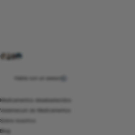
Conéctate con nuestra
comunidad farmacéutica
Explora nuestras soluciones y servicios para el sector
salud y farmacéutico.
+ 2000
proveedores
nos recomiendan
Habla con un asesor
Menú de navegación
Medicamentos desabastecidos
Vademecum de Medicamentos
Sobre nosotros
Blog