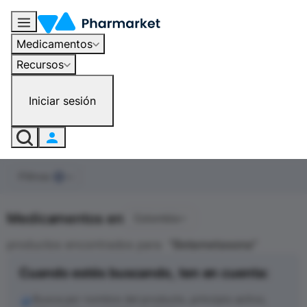
Medicamentos
Recursos
Iniciar sesión
Filtros
0
Medicamentos en
Colombia
productos encontrados para
"
Betametasona
"
Cuando estés buscando, ten en cuenta:
Busca por nombre del producto, principio activo,