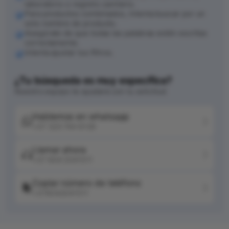
laboratorio o registro sanitario.
Para productos combinados, intenta buscar por un
solo nombre de producto.
Asegúrate de que todas las palabras estén escritas
correctamente.
Intenta ajustar tus filtros.
¿Tu búsqueda es muy específica?
Nuestro equipo te ayudará con tu solicitud
Hablemos en whatsapp
+57 320 744 6139
Llamar ahora
+57 604 2041511
Copiar número de teléfono
+576042041511