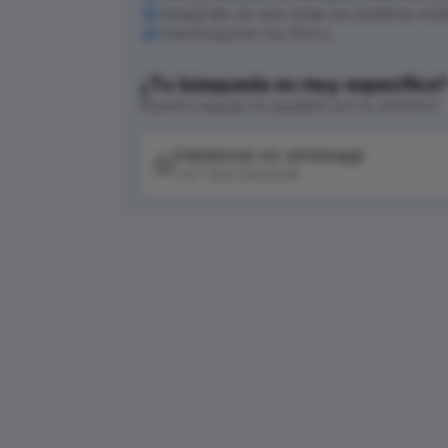
Asegúrate de que todas las palabras est
Intenta ajustar tus filtros.
¿Tu búsqueda es muy específica
Nuestro equipo te ayudará con tu solicitud
Hablemos en whatsapp
+57 320 744 6139