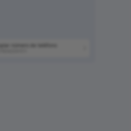
piar número de teléfono
76042041511