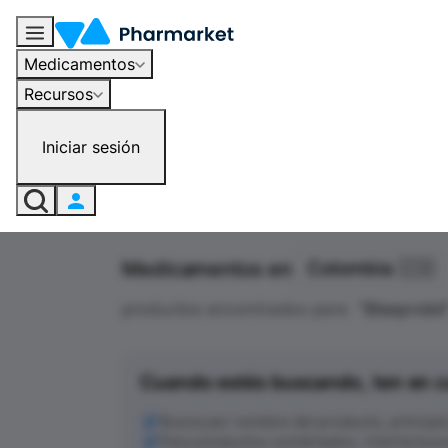
Medicamentos
Recursos
Iniciar sesión
Medicamentos en
Colombia 🇨🇴
productos encontrados para
"
Bisoprolol
Cuando estés buscando, ten en c
Busca por nombre del producto, principio a
Para productos combinados, intenta busc