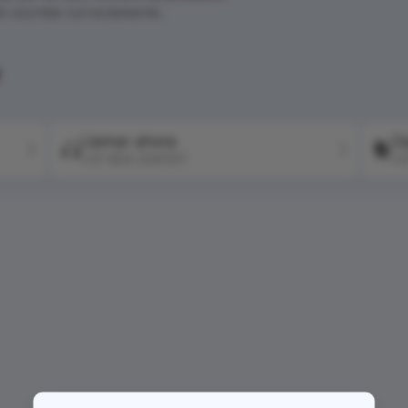
én escritas correctamente.
?
Llamar ahora
Co
+57 604 2041511
+5