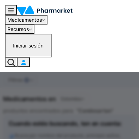
Medicamentos
Recursos
Iniciar sesión
Filtros
0
Medicamentos en
Colombia
productos encontrados para
"
Candesartan
"
Cuando estés buscando, ten en cuenta:
Busca por nombre del producto, principio activo,