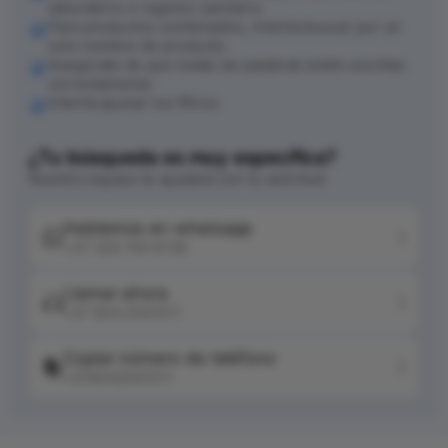
laboratorio o registro sanitario.
Para productos combinados, intenta buscar por un
solo nombre de producto.
Asegúrate de que todas las palabras estén escritas
correctamente.
Intenta ajustar tus filtros.
¿Tu búsqueda es muy específica?
Nuestro equipo te ayudará con tu solicitud
Hablemos en whatsapp
+57 320 744 6139
Llamar ahora
+57 604 2041511
Copiar número de teléfono
+576042041511