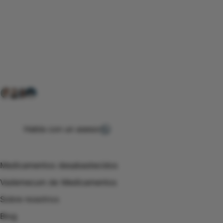
Conéctate con nuestra
comunidad farmacéutica
Explora nuestras soluciones y servicios para el sector
salud y farmacéutico.
+ 2000
proveedores
nos recomiendan
Habla con un asesor
Menú de navegación
Medicamentos desabastecidos
Vademecum de Medicamentos
Sobre nosotros
Blog