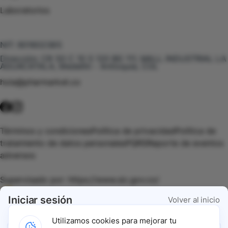
Laboratorios
Te puede interesar
NIT:
901602385
Dirección:
CR 50 C 10 S 120 BG 111, MALL INDUSTRIAL LA
AGUACATALA, Medellín - Antioquia, COL
hola@pharmarket.co
©
2026
Pharmarket. Todos los derechos reservados.
Términos y condiciones
Política de privacidad
Política de
tratamiento de datos personales
PQRS
Reporte de eventos
adversos
Supervisado por:
https://www.sic.gov.co/
Iniciar sesión
Volver al inicio
Vigilado por:
https://www.dssa.gov.co/
Utilizamos cookies para mejorar tu