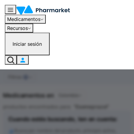
Medicamentos
Recursos
Iniciar sesión
Filtros
0
Medicamentos en
Colombia
productos encontrados para
"
Esomeprazol
"
Cuando estés buscando, ten en cuenta:
Busca por nombre del producto, principio activo,