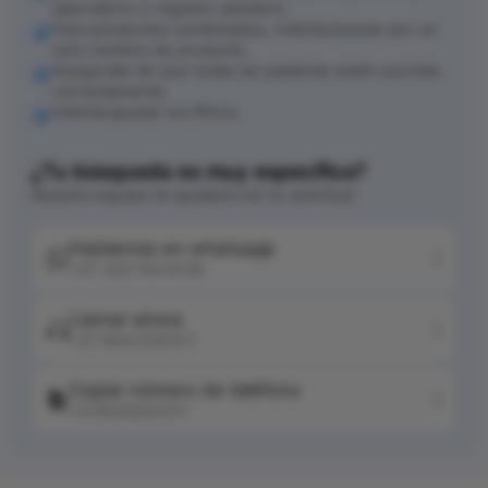
laboratorio o registro sanitario.
Para productos combinados, intenta buscar por un
solo nombre de producto.
Asegúrate de que todas las palabras estén escritas
correctamente.
Intenta ajustar tus filtros.
¿Tu búsqueda es muy específica?
Nuestro equipo te ayudará con tu solicitud
Hablemos en whatsapp
+57 320 744 6139
Llamar ahora
+57 604 2041511
Copiar número de teléfono
+576042041511