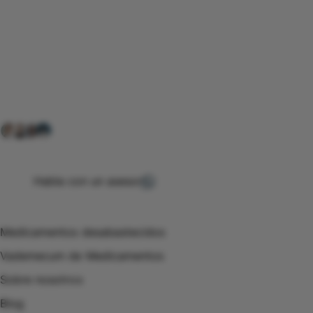
Conéctate con nuestra
comunidad farmacéutica
Explora nuestras soluciones y servicios para el sector
salud y farmacéutico.
+ 2000
proveedores
nos recomiendan
Habla con un asesor
Menú de navegación
Medicamentos desabastecidos
Vademecum de Medicamentos
Sobre nosotros
Blog