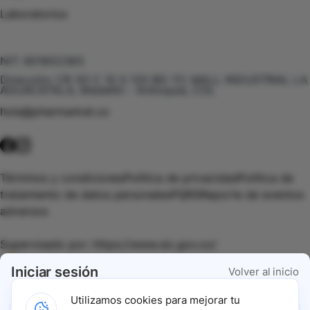
Laboratorios
Te puede interesar
NIT:
901602385
Dirección:
CR 50 C 10 S 120 BG 111, MALL INDUSTRIAL LA
AGUACATALA, Medellín - Antioquia, COL
hola@pharmarket.co
©
2026
Pharmarket. Todos los derechos reservados.
Términos y condiciones
Política de privacidad
Política de
tratamiento de datos personales
PQRS
Reporte de eventos
adversos
Supervisado por:
https://www.sic.gov.co/
Iniciar sesión
Volver al inicio
Vigilado por:
https://www.dssa.gov.co/
Utilizamos cookies para mejorar tu