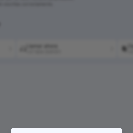
én escritas correctamente.
?
Llamar ahora
Co
+57 604 2041511
+5