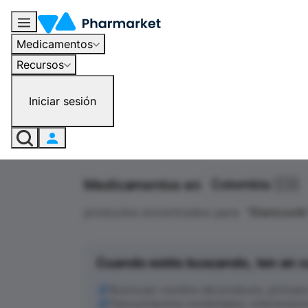
Medicamentos
Recursos
Iniciar sesión
Medicamentos en
Colombia 🇨🇴
productos encontrados para
"
Etoricoxib
Cuando estés buscando, ten en c
Busca por nombre del producto, principio a
Para productos combinados, intenta busc