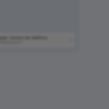
piar número de teléfono
76042041511