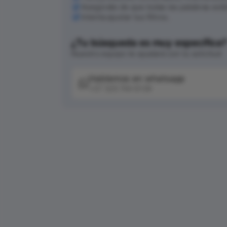
Asegúrate de que todas las palabras est
Intenta ajustar tus filtros.
¿Tu búsqueda es muy específica
Nuestro equipo te ayudará con tu solicitud
Hablemos en whatsapp
+57 320 744 6139