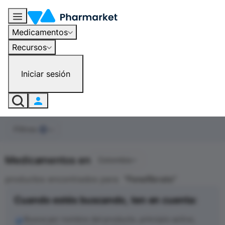
Medicamentos
Recursos
Iniciar sesión
Filtros
0
Medicamentos en
Colombia
productos encontrados para
"
Fenofibrato
"
Cuando estés buscando, ten en cuenta:
Busca por nombre del producto, principio activo,