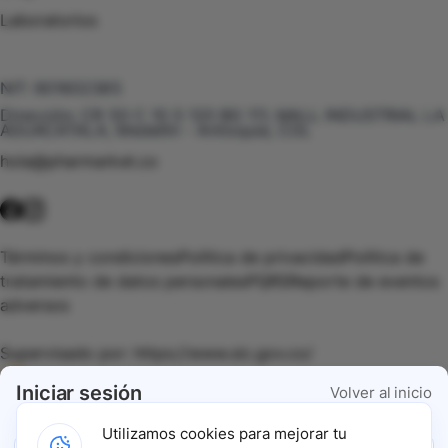
Laboratorios
Te puede interesar
NIT:
901602385
Dirección:
CR 50 C 10 S 120 BG 111, MALL INDUSTRIAL LA
AGUACATALA, Medellín - Antioquia, COL
hola@pharmarket.co
©
2026
Pharmarket. Todos los derechos reservados.
Términos y condiciones
Política de privacidad
Política de
tratamiento de datos personales
PQRS
Reporte de eventos
adversos
Supervisado por:
https://www.sic.gov.co/
Iniciar sesión
Volver al inicio
Vigilado por:
https://www.dssa.gov.co/
Utilizamos cookies para mejorar tu