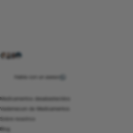
Conéctate con nuestra
comunidad farmacéutica
Explora nuestras soluciones y servicios para el sector
salud y farmacéutico.
+ 2000
proveedores
nos recomiendan
Habla con un asesor
Menú de navegación
Medicamentos desabastecidos
Vademecum de Medicamentos
Sobre nosotros
Blog