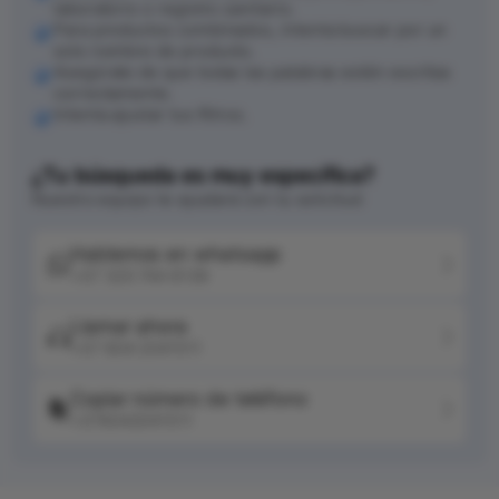
laboratorio o registro sanitario.
Para productos combinados, intenta buscar por un
solo nombre de producto.
Asegúrate de que todas las palabras estén escritas
correctamente.
Intenta ajustar tus filtros.
¿Tu búsqueda es muy específica?
Nuestro equipo te ayudará con tu solicitud
Hablemos en whatsapp
+57 320 744 6139
Llamar ahora
+57 604 2041511
Copiar número de teléfono
+576042041511