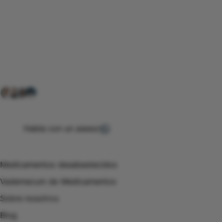
Conéctate con nuestra
comunidad farmacéutica
Explora nuestras soluciones y servicios para el sector
salud y farmacéutico.
+ 2000
proveedores
nos recomiendan
Habla con un asesor
Menú de navegación
Medicamentos desabastecidos
Vademecum de Medicamentos
Sobre nosotros
Blog