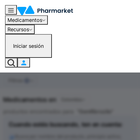
Medicamentos
Recursos
Iniciar sesión
Filtros
0
Medicamentos en
Colombia
productos encontrados para
"
Gemfibrozilo
"
Cuando estés buscando, ten en cuenta:
Busca por nombre del producto, principio activo,