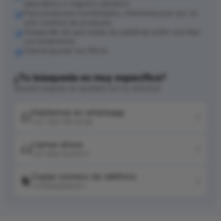
laboratorio o registro sanitario.
Para productos combinados, intenta buscar por un
solo nombre de producto.
Asegúrate de que todas las palabras estén escritas
correctamente.
Intenta ajustar tus filtros.
¿Tu búsqueda es muy específica?
Nuestro equipo te ayudará con tu solicitud
Hablemos en whatsapp
+57 320 744 6139
Llamar ahora
+57 604 2041511
Copiar número de teléfono
+576042041511