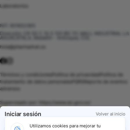
Laboratorios
Te puede interesar
NIT:
901602385
Dirección:
CR 50 C 10 S 120 BG 111, MALL INDUSTRIAL LA
AGUACATALA, Medellín - Antioquia, COL
hola@pharmarket.co
©
2026
Pharmarket. Todos los derechos reservados.
Términos y condiciones
Política de privacidad
Política de
tratamiento de datos personales
PQRS
Reporte de eventos
adversos
Supervisado por:
https://www.sic.gov.co/
Iniciar sesión
Volver al inicio
Vigilado por:
https://www.dssa.gov.co/
Utilizamos cookies para mejorar tu