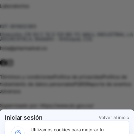
Laboratorios
Te puede interesar
NIT:
901602385
Dirección:
CR 50 C 10 S 120 BG 111, MALL INDUSTRIAL LA
AGUACATALA, Medellín - Antioquia, COL
hola@pharmarket.co
©
2026
Pharmarket. Todos los derechos reservados.
Términos y condiciones
Política de privacidad
Política de
tratamiento de datos personales
PQRS
Reporte de eventos
adversos
Supervisado por:
https://www.sic.gov.co/
Iniciar sesión
Volver al inicio
Vigilado por:
https://www.dssa.gov.co/
Utilizamos cookies para mejorar tu