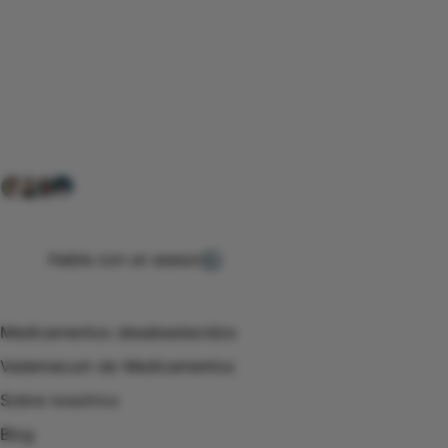
Conéctate con nuestra
comunidad farmacéutica
Explora nuestras soluciones y servicios para el sector
salud y farmacéutico.
+ 2000
proveedores
nos recomiendan
Habla con un asesor
Menú de navegación
Medicamentos desabastecidos
Vademecum de Medicamentos
Sobre nosotros
Blog