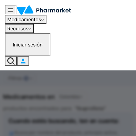
Medicamentos
Recursos
Iniciar sesión
Filtros
0
Medicamentos en
Colombia
productos encontrados para
"
Ibuprofeno
"
Cuando estés buscando, ten en cuenta:
Busca por nombre del producto, principio activo,