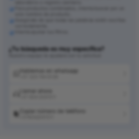
laboratorio o registro sanitario.
Para productos combinados, intenta buscar por un
solo nombre de producto.
Asegúrate de que todas las palabras estén escritas
correctamente.
Intenta ajustar tus filtros.
¿Tu búsqueda es muy específica?
Nuestro equipo te ayudará con tu solicitud
Hablemos en whatsapp
+57 320 744 6139
Llamar ahora
+57 604 2041511
Copiar número de teléfono
+576042041511