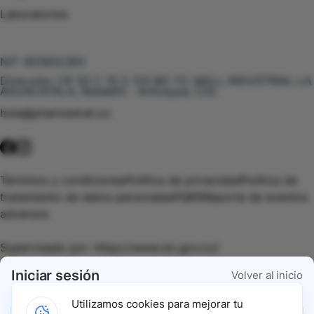
Laboratorios
Te puede interesar
NIT:
901602385
Dirección:
CR 50 C 10 S 120 BG 111, MALL INDUSTRIAL LA
AGUACATALA, Medellín - Antioquia, COL
hola@pharmarket.co
©
2026
Pharmarket. Todos los derechos reservados.
Términos y condiciones
Política de privacidad
Política de
tratamiento de datos personales
PQRS
Reporte de eventos
adversos
Supervisado por:
https://www.sic.gov.co/
Iniciar sesión
Volver al inicio
Vigilado por:
https://www.dssa.gov.co/
Utilizamos cookies para mejorar tu