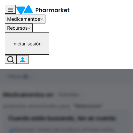
Medicamentos
Recursos
Iniciar sesión
Filtros
0
Medicamentos en
Colombia
productos encontrados para
"
Meloxicam
"
Cuando estés buscando, ten en cuenta:
Busca por nombre del producto, principio activo,