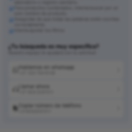
laboratorio o registro sanitario.
Para productos combinados, intenta buscar por un
solo nombre de producto.
Asegúrate de que todas las palabras estén escritas
correctamente.
Intenta ajustar tus filtros.
¿Tu búsqueda es muy específica?
Nuestro equipo te ayudará con tu solicitud
Hablemos en whatsapp
+57 320 744 6139
Llamar ahora
+57 604 2041511
Copiar número de teléfono
+576042041511