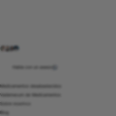
Conéctate con nuestra
comunidad farmacéutica
Explora nuestras soluciones y servicios para el sector
salud y farmacéutico.
+ 2000
proveedores
nos recomiendan
Habla con un asesor
Menú de navegación
Medicamentos desabastecidos
Vademecum de Medicamentos
Sobre nosotros
Blog