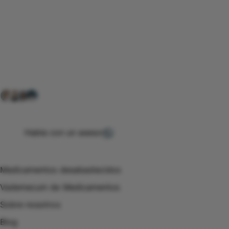
Conéctate con nuestra
comunidad farmacéutica
Explora nuestras soluciones y servicios para el sector
salud y farmacéutico.
+ 2000
proveedores
nos recomiendan
Habla con un asesor
Menú de navegación
Medicamentos desabastecidos
Vademecum de Medicamentos
Sobre nosotros
Blog