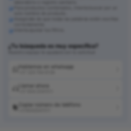
laboratorio o registro sanitario.
Para productos combinados, intenta buscar por un
solo nombre de producto.
Asegúrate de que todas las palabras estén escritas
correctamente.
Intenta ajustar tus filtros.
¿Tu búsqueda es muy específica?
Nuestro equipo te ayudará con tu solicitud
Hablemos en whatsapp
+57 320 744 6139
Llamar ahora
+57 604 2041511
Copiar número de teléfono
+576042041511