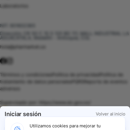
Laboratorios
Te puede interesar
NIT:
901602385
Dirección:
CR 50 C 10 S 120 BG 111, MALL INDUSTRIAL LA
AGUACATALA, Medellín - Antioquia, COL
hola@pharmarket.co
©
2026
Pharmarket. Todos los derechos reservados.
Términos y condiciones
Política de privacidad
Política de
tratamiento de datos personales
PQRS
Reporte de eventos
adversos
Supervisado por:
https://www.sic.gov.co/
Iniciar sesión
Volver al inicio
Vigilado por:
https://www.dssa.gov.co/
Utilizamos cookies para mejorar tu