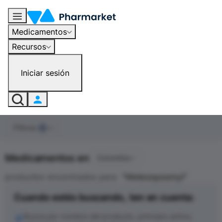
Medicamentos
Recursos
Iniciar sesión
Filtros
0
Medicamentos en
Colombia
productos encontrados para
"
Meteospasmyl
"
Cuando estés buscando, ten en cuenta:
Busca por nombre del producto, principio activo,