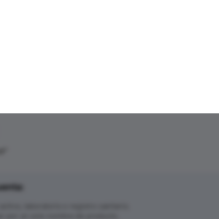
t
"
uenta:
tivo, laboratorio o registro sanitario.
ar por un solo nombre de producto.