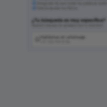
Asegúrate de que todas las palabras esté
Intenta ajustar tus filtros.
¿Tu búsqueda es muy específica?
Nuestro equipo te ayudará con tu solicitud
Hablemos en whatsapp
+57 320 744 6139