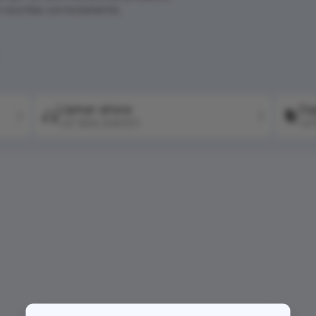
n escritas correctamente.
Llamar ahora
Co
+57 604 2041511
+57