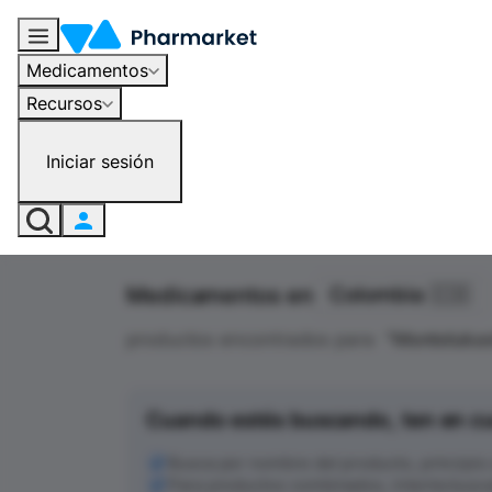
Medicamentos
Recursos
Iniciar sesión
Medicamentos en
Colombia 🇨🇴
productos encontrados para
"
Montelukas
Cuando estés buscando, ten en c
Busca por nombre del producto, principio ac
Para productos combinados, intenta busc