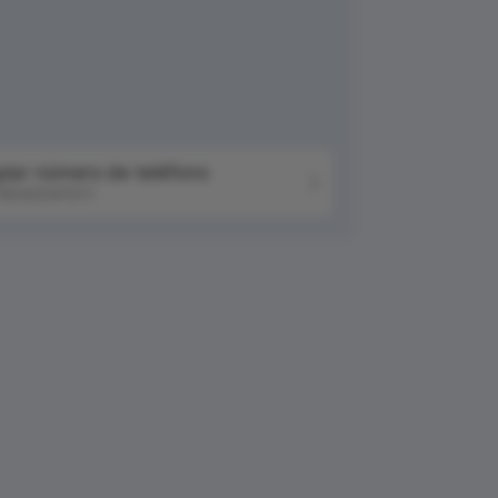
piar número de teléfono
6042041511