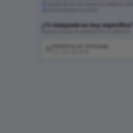
Asegúrate de que todas las palabras est
Intenta ajustar tus filtros.
¿Tu búsqueda es muy específica
Nuestro equipo te ayudará con tu solicitud
Hablemos en whatsapp
+57 320 744 6139