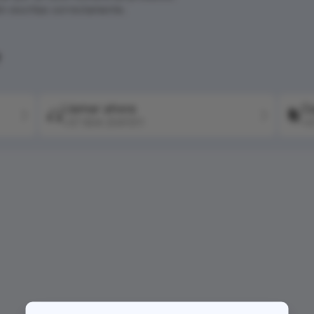
én escritas correctamente.
?
Llamar ahora
Co
+57 604 2041511
+5