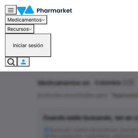
Medicamentos
Recursos
Iniciar sesión
Medicamentos en
Colombia 🇨🇴
productos encontrados para
"
Naproxen
Cuando estés buscando, ten en c
Busca por nombre del producto, principio a
Para productos combinados, intenta busc