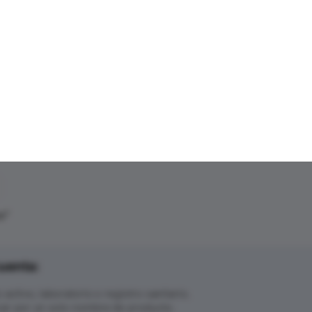
o
"
uenta:
ctivo, laboratorio o registro sanitario.
ar por un solo nombre de producto.