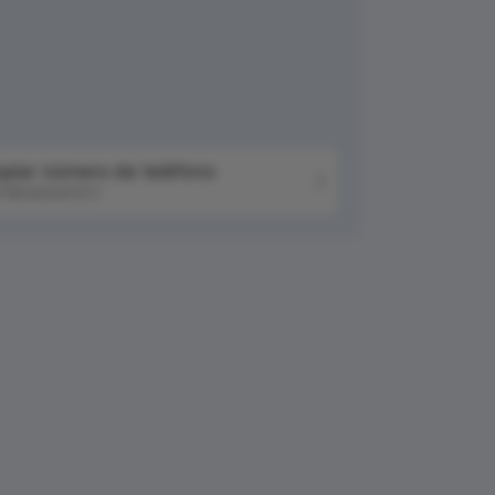
piar número de teléfono
76042041511