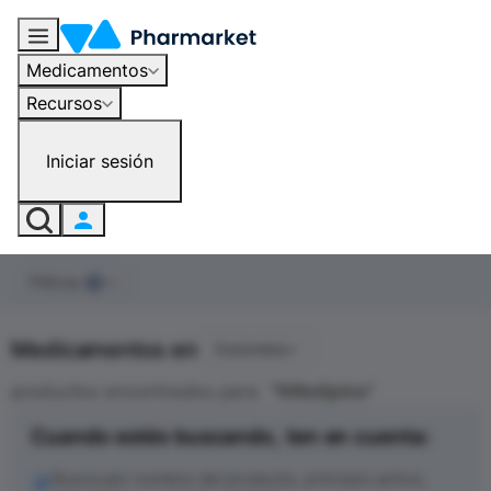
Medicamentos
Recursos
Iniciar sesión
Filtros
0
Medicamentos en
Colombia
productos encontrados para
"
Nifedipino
"
Cuando estés buscando, ten en cuenta:
Busca por nombre del producto, principio activo,