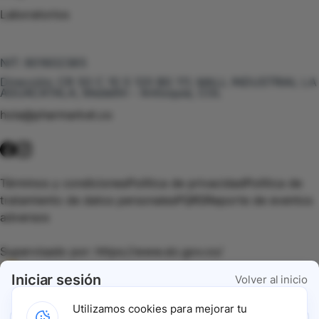
Laboratorios
Te puede interesar
NIT:
901602385
Dirección:
CR 50 C 10 S 120 BG 111, MALL INDUSTRIAL LA
AGUACATALA, Medellín - Antioquia, COL
hola@pharmarket.co
©
2026
Pharmarket. Todos los derechos reservados.
Términos y condiciones
Política de privacidad
Política de
tratamiento de datos personales
PQRS
Reporte de eventos
adversos
Supervisado por:
https://www.sic.gov.co/
Iniciar sesión
Volver al inicio
Vigilado por:
https://www.dssa.gov.co/
Utilizamos cookies para mejorar tu