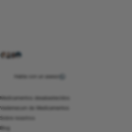
Conéctate con nuestra
comunidad farmacéutica
Explora nuestras soluciones y servicios para el sector
salud y farmacéutico.
+ 2000
proveedores
nos recomiendan
Habla con un asesor
Menú de navegación
Medicamentos desabastecidos
Vademecum de Medicamentos
Sobre nosotros
Blog