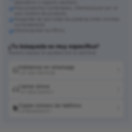
laboratorio o registro sanitario.
Para productos combinados, intenta buscar por un
solo nombre de producto.
Asegúrate de que todas las palabras estén escritas
correctamente.
Intenta ajustar tus filtros.
¿Tu búsqueda es muy específica?
Nuestro equipo te ayudará con tu solicitud
Hablemos en whatsapp
+57 320 744 6139
Llamar ahora
+57 604 2041511
Copiar número de teléfono
+576042041511