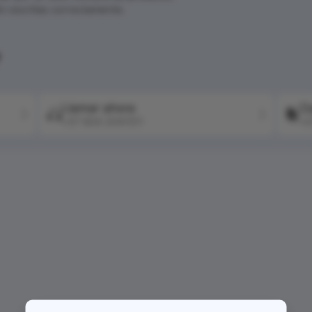
én escritas correctamente.
?
Llamar ahora
Co
+57 604 2041511
+5