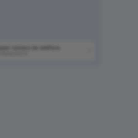
piar número de teléfono
76042041511