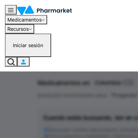
Medicamentos
Recursos
Iniciar sesión
Medicamentos en
Colombia 🇨🇴
productos encontrados para
"
Progendo
Cuando estés buscando, ten en c
Busca por nombre del producto, principio a
Para productos combinados, intenta busc