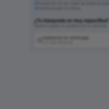
Asegúrate de que todas las palabras est
Intenta ajustar tus filtros.
¿Tu búsqueda es muy específica
Nuestro equipo te ayudará con tu solicitud
Hablemos en whatsapp
+57 320 744 6139