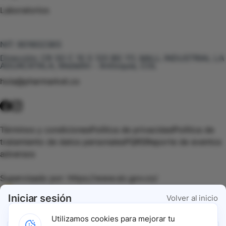
Laboratorios
Te puede interesar
NIT:
901602385
Dirección:
CR 50 C 10 S 120 BG 111, MALL INDUSTRIAL LA
AGUACATALA, Medellín - Antioquia, COL
hola@pharmarket.co
©
2026
Pharmarket. Todos los derechos reservados.
Términos y condiciones
Política de privacidad
Política de
tratamiento de datos personales
PQRS
Reporte de eventos
adversos
Supervisado por:
https://www.sic.gov.co/
Iniciar sesión
Volver al inicio
Vigilado por:
https://www.dssa.gov.co/
Utilizamos cookies para mejorar tu