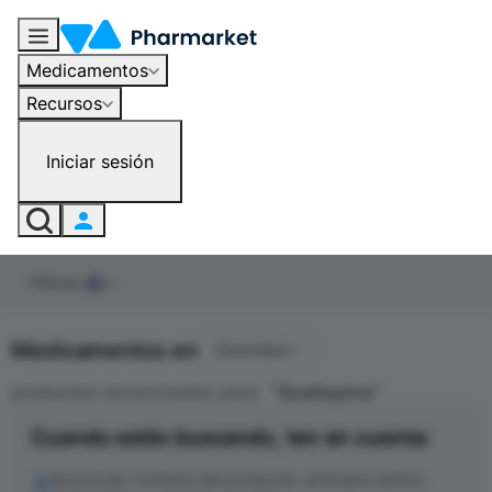
Medicamentos
Recursos
Iniciar sesión
Filtros
0
Medicamentos en
Colombia
productos encontrados para
"
Quetiapina
"
Cuando estés buscando, ten en cuenta:
Busca por nombre del producto, principio activo,