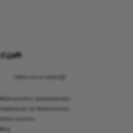
Conéctate con nuestra
comunidad farmacéutica
Explora nuestras soluciones y servicios para el sector
salud y farmacéutico.
+ 2000
proveedores
nos recomiendan
Habla con un asesor
Menú de navegación
Medicamentos desabastecidos
Vademecum de Medicamentos
Sobre nosotros
Blog