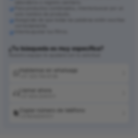
laboratorio o registro sanitario.
Para productos combinados, intenta buscar por un
solo nombre de producto.
Asegúrate de que todas las palabras estén escritas
correctamente.
Intenta ajustar tus filtros.
¿Tu búsqueda es muy específica?
Nuestro equipo te ayudará con tu solicitud
Hablemos en whatsapp
+57 320 744 6139
Llamar ahora
+57 604 2041511
Copiar número de teléfono
+576042041511