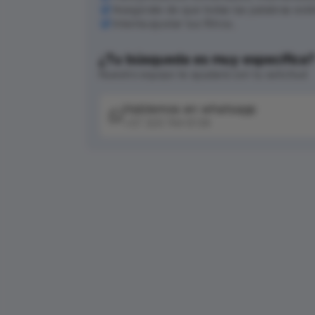
Asegúrate de que todas las palabras est
Intenta ajustar tus filtros.
¿Tu búsqueda es muy específica
Nuestro equipo te ayudará con tu solicitud
Hablemos en whatsapp
+57 320 744 6139