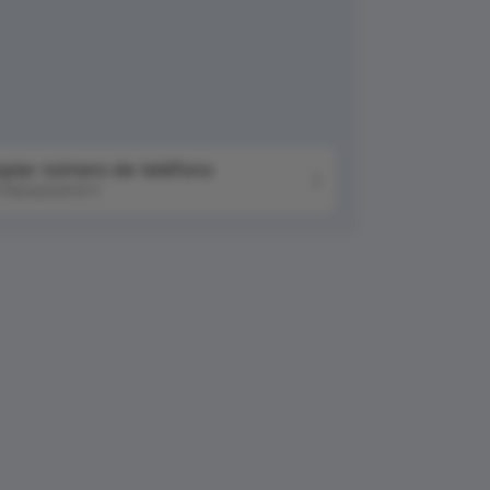
piar número de teléfono
76042041511