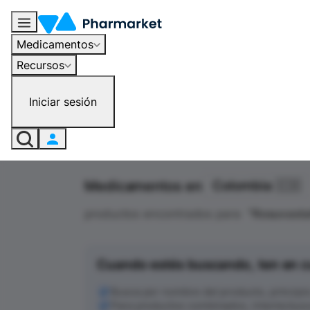
Medicamentos
Recursos
Iniciar sesión
Medicamentos en
Colombia 🇨🇴
productos encontrados para
"
Rosuvasta
Cuando estés buscando, ten en c
Busca por nombre del producto, principio a
Para productos combinados, intenta busc