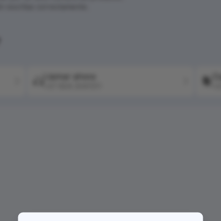
én escritas correctamente.
?
Llamar ahora
Co
+57 604 2041511
+5