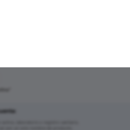
tina
"
uenta:
ctivo, laboratorio o registro sanitario.
ar por un solo nombre de producto.