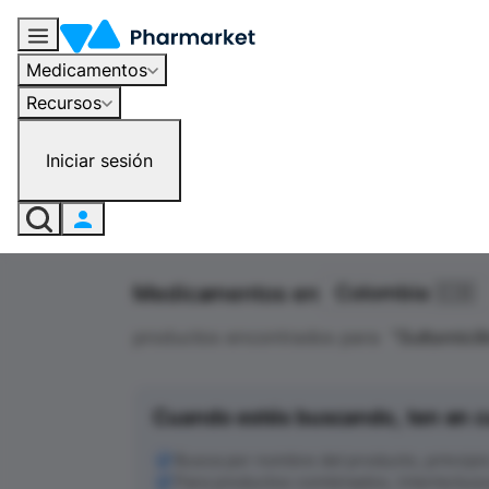
Medicamentos
Recursos
Iniciar sesión
Medicamentos en
Colombia 🇨🇴
productos encontrados para
"
Sultamicil
Cuando estés buscando, ten en c
Busca por nombre del producto, principio a
Para productos combinados, intenta busc