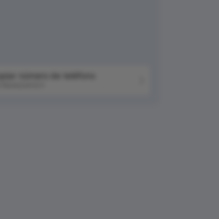
piar número de teléfono
76042041511