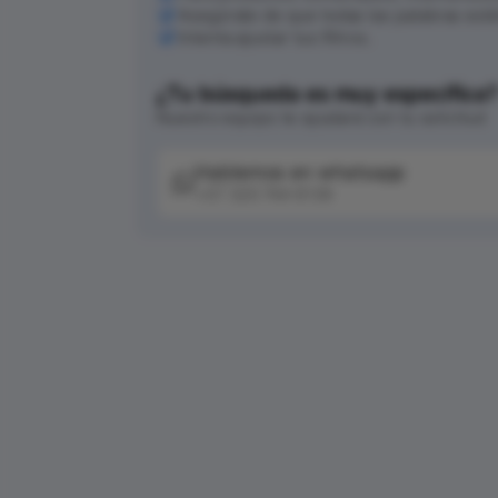
Asegúrate de que todas las palabras est
Intenta ajustar tus filtros.
¿Tu búsqueda es muy específica
Nuestro equipo te ayudará con tu solicitud
Hablemos en whatsapp
+57 320 744 6139