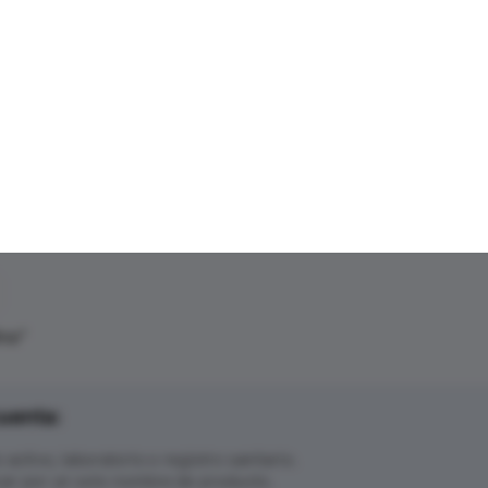
ina
"
uenta:
ctivo, laboratorio o registro sanitario.
ar por un solo nombre de producto.