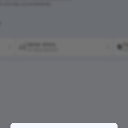
én escritas correctamente.
?
Llamar ahora
Co
+57 604 2041511
+5