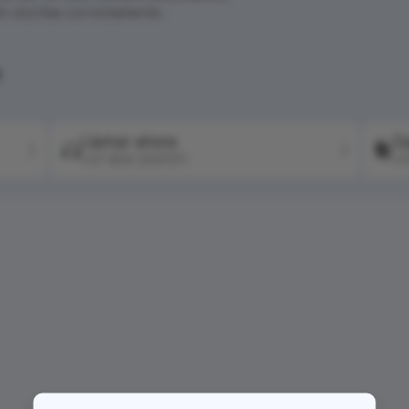
én escritas correctamente.
?
Llamar ahora
Co
+57 604 2041511
+5