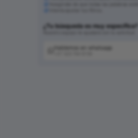
Asegúrate de que todas las palabras est
Intenta ajustar tus filtros.
¿Tu búsqueda es muy específica
Nuestro equipo te ayudará con tu solicitud
Hablemos en whatsapp
+57 320 744 6139