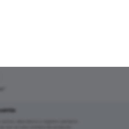
an
"
uenta:
ctivo, laboratorio o registro sanitario.
ar por un solo nombre de producto.