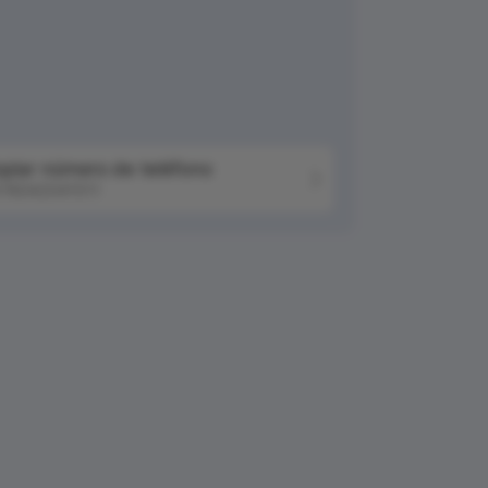
piar número de teléfono
76042041511