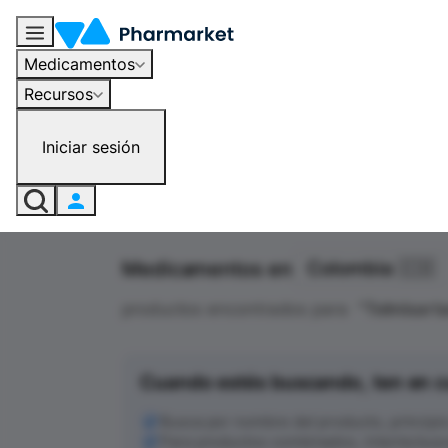
Medicamentos
Recursos
Iniciar sesión
Medicamentos en
Colombia 🇨🇴
productos encontrados para
"
Telmisart
Cuando estés buscando, ten en c
Busca por nombre del producto, principio a
Para productos combinados, intenta busc