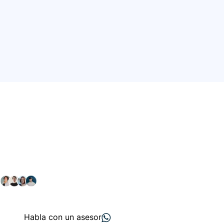
Conéctate con nuestra
comunidad farmacéutica
Explora nuestras soluciones y servicios para el sector
salud y farmacéutico.
+ 2000
proveedores
nos recomiendan
Habla con un asesor