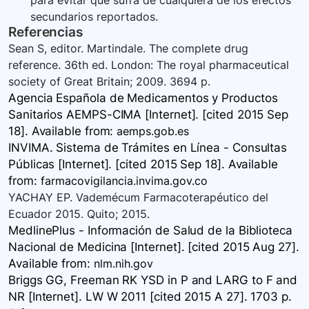
para evitar que sufra de cualquiera de los efectos
secundarios reportados.
Referencias
Sean S, editor. Martindale. The complete drug
reference. 36th ed. London: The royal pharmaceutical
society of Great Britain; 2009. 3694 p.
Agencia Española de Medicamentos y Productos
Sanitarios AEMPS-CIMA [Internet]. [cited 2015 Sep
18]. Available
from:
aemps.gob.es
INVIMA. Sistema de Trámites en Línea - Consultas
Públicas [Internet]. [cited 2015 Sep 18]. Available
from:
farmacovigilancia.invima.gov.co
YACHAY EP. Vademécum Farmacoterapéutico del
Ecuador 2015. Quito; 2015.
MedlinePlus - Información de Salud de la Biblioteca
Nacional de Medicina [Internet]. [cited 2015 Aug 27].
Available
from:
nlm.nih.gov
Briggs GG, Freeman RK YSD in P and LARG to F and
NR [Internet]. LW W 2011 [cited 2015 A 27]. 1703 p.