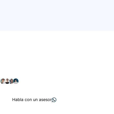
Conéctate con nuestra
comunidad farmacéutica
Explora nuestras soluciones y servicios para el sector
salud y farmacéutico.
+ 2000
proveedores
nos recomiendan
Habla con un asesor
Menú de navegación