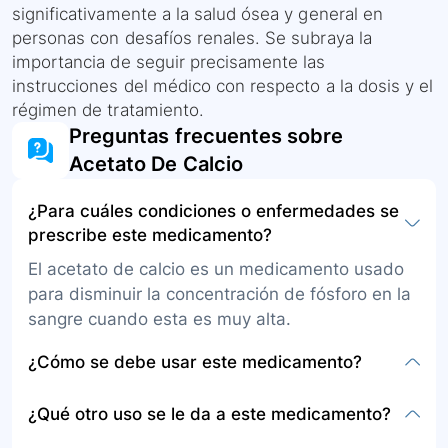
significativamente a la salud ósea y general en
personas con desafíos renales. Se subraya la
importancia de seguir precisamente las
instrucciones del médico con respecto a la dosis y el
régimen de tratamiento.
Preguntas frecuentes sobre
Acetato De Calcio
¿Para cuáles condiciones o enfermedades se
prescribe este medicamento?
El acetato de calcio es un medicamento usado
para disminuir la concentración de fósforo en la
sangre cuando esta es muy alta.
¿Cómo se debe usar este medicamento?
Se encuentra en forma de tabletas o cápsulas
¿Qué otro uso se le da a este medicamento?
para tomar por vía oral. Por lo general se toma
con las comidas y con mucho líquido. Use el