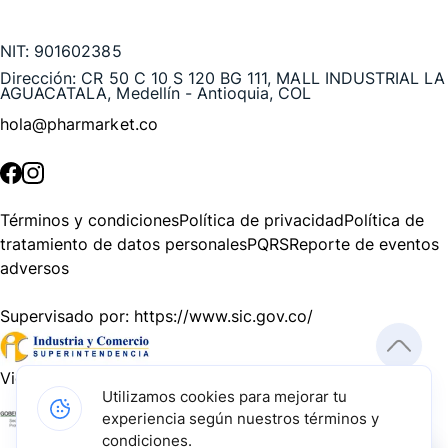
Te puede interesar
NIT:
901602385
Dirección:
CR 50 C 10 S 120 BG 111, MALL INDUSTRIAL LA
AGUACATALA, Medellín - Antioquia, COL
hola@pharmarket.co
©
2026
Pharmarket. Todos los derechos reservados.
Términos y condiciones
Política de privacidad
Política de
tratamiento de datos personales
PQRS
Reporte de eventos
adversos
Supervisado por:
https://www.sic.gov.co/
Vigilado por:
https://www.dssa.gov.co/
Utilizamos cookies para mejorar tu
experiencia según nuestros términos y
Gracias a nuestros impulsadores, podemos presentarte la
condiciones.