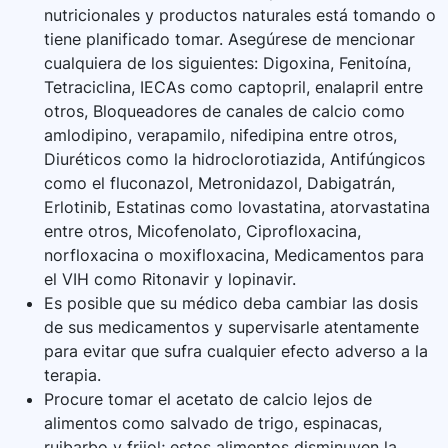
nutricionales y productos naturales está tomando o
tiene planificado tomar. Asegúrese de mencionar
cualquiera de los siguientes: Digoxina, Fenitoína,
Tetraciclina, IECAs como captopril, enalapril entre
otros, Bloqueadores de canales de calcio como
amlodipino, verapamilo, nifedipina entre otros,
Diuréticos como la hidroclorotiazida, Antifúngicos
como el fluconazol, Metronidazol, Dabigatrán,
Erlotinib, Estatinas como lovastatina, atorvastatina
entre otros, Micofenolato, Ciprofloxacina,
norfloxacina o moxifloxacina, Medicamentos para
el VIH como Ritonavir y lopinavir.
Es posible que su médico deba cambiar las dosis
de sus medicamentos y supervisarle atentamente
para evitar que sufra cualquier efecto adverso a la
terapia.
Procure tomar el acetato de calcio lejos de
alimentos como salvado de trigo, espinacas,
ruibarbo y frijol; estos alimentos disminuyen la