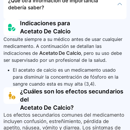
¿Qué otra información de importancia
mantener el medicamento en su envase original,
qué hacer en caso de sobredosis. En
debería saber?
cerrado herméticamente y fuera del alcance de
situaciones de sobredosis, es fundamental
los niños. Para desechar el medicamento, es
buscar atención médica inmediata o contactar a
Es importante seguir las indicaciones de su
Indicaciones para
mejor consultar las recomendaciones locales o
un centro de control de envenenamiento.
médico respecto al uso del acetato de calcio y
Acetato De Calcio
devolverlo a un programa de devolución de
reportar cualquier efecto adverso o síntoma
medicamentos.
Consulte siempre a su médico antes de usar cualquier
inusual durante su tratamiento. Asegúrese de
medicamento. A continuación se detallan las
informar a todos los profesionales de la salud
indicaciones de
Acetato De Calcio
, pero su uso debe
involucrados en su cuidado sobre todos los
ser supervisado por un profesional de la salud.
medicamentos que está tomando.
El acetato de calcio es un medicamento usado
para disminuir la concentración de fósforo en la
sangre cuando esta es muy alta (3,4).
¿Cuáles son los efectos secundarios
del
Acetato De Calcio
?
Los efectos secundarios comunes del medicamento
incluyen confusión, estreñimiento, pérdida de
apetito, náusea, vómito y diarrea. Los síntomas de