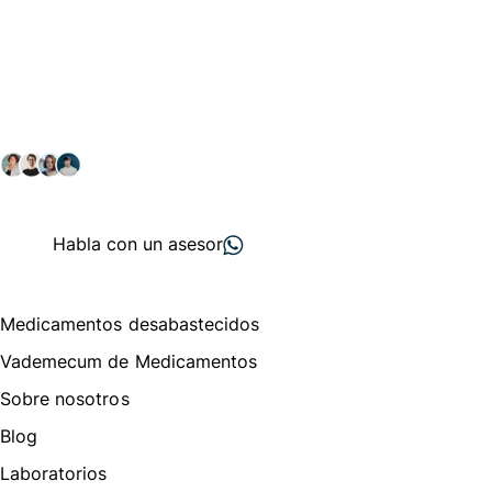
Conéctate con nuestra
comunidad farmacéutica
Explora nuestras soluciones y servicios para el sector
salud y farmacéutico.
+ 2000
proveedores
nos recomiendan
Habla con un asesor
Menú de navegación
Medicamentos desabastecidos
Vademecum de Medicamentos
Sobre nosotros
Blog
Laboratorios