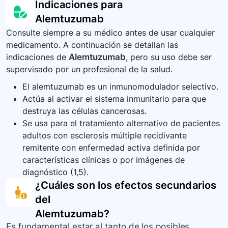
Indicaciones para
bajo un entorno controlado.
médico sobre el uso de alemtuzumab, informar
Alemtuzumab
sobre cualquier cambio en su salud y no
Consulte siempre a su médico antes de usar cualquier
suspender el tratamiento sin consultarlo antes
medicamento. A continuación se detallan las
con su médico.
indicaciones de
Alemtuzumab
, pero su uso debe ser
supervisado por un profesional de la salud.
El alemtuzumab es un inmunomodulador selectivo.
Actúa al activar el sistema inmunitario para que
destruya las células cancerosas.
Se usa para el tratamiento alternativo de pacientes
adultos con esclerosis múltiple recidivante
remitente con enfermedad activa definida por
características clínicas o por imágenes de
diagnóstico (1,5).
¿Cuáles son los efectos secundarios
del
Alemtuzumab
?
Es fundamental estar al tanto de los posibles