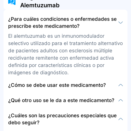
Alemtuzumab
¿Para cuáles condiciones o enfermedades se
prescribe este medicamento?
El alemtuzumab es un inmunomodulador
selectivo utilizado para el tratamiento alternativo
de pacientes adultos con esclerosis múltiple
recidivante remitente con enfermedad activa
definida por características clínicas o por
imágenes de diagnóstico.
¿Cómo se debe usar este medicamento?
La presentación es en solución inyectable para
¿Qué otro uso se le da a este medicamento?
administrarse por una vena (infusión
intravenosa), por un profesional en enfermería
Además de tratar la esclerosis múltiple
¿Cuáles son las precauciones especiales que
en un entorno hospitalario para monitoreo. Se
recidivante remitente, actúa al activar el sistema
debo seguir?
administra generalmente en dosis crecientes
inmunitario para destruir las células cancerosas.