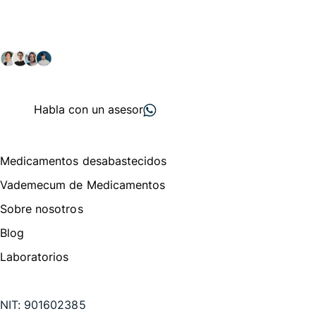
Explora nuestras soluciones y servicios para el sector
salud y farmacéutico.
+ 2000
proveedores
nos recomiendan
Habla con un asesor
Menú de navegación
Medicamentos desabastecidos
Vademecum de Medicamentos
Sobre nosotros
Blog
Laboratorios
Te puede interesar
NIT:
901602385