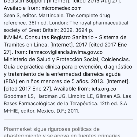
Decision Support [Internet]. [cited 2015 Aug 27].
Available
from:
micromedex.com
Sean S, editor. Martindale. The complete drug
reference. 36th ed. London: The royal pharmaceutical
society of Great Britain; 2009. 3694 p.
INVIMA. Consultas Registro Sanitario - Sistema de
Tramites en Linea. [Internet]. 2017 [cited 2017 Ene
27].
from:
farmacovigilancia.invima.gov.co
Ministerio de Salud y Protección Social, Colciencias.
Guía de práctica clínica para prevención, diagnóstico
y tratamiento de la enfermedad diarreica aguda
(EDA) en niños menores de 5 años. 2013. [Internet].
[cited 2017 Ene 27]. Available
from:
iets.org.co
Goodman LS, Hardman JG, Limbird LE, Gilman AG. Las
Bases Farmacológicas de la Terapéutica. 12th ed. S.A
M-HIE, editor. Mexico. D.F.; 2011.
Pharmarket sigue rigurosas políticas de
abastecimiento y se apoya en fuentes primarias