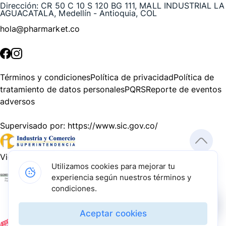
Dirección:
CR 50 C 10 S 120 BG 111, MALL INDUSTRIAL LA
AGUACATALA, Medellín - Antioquia, COL
hola@pharmarket.co
©
2026
Pharmarket. Todos los derechos reservados.
Términos y condiciones
Política de privacidad
Política de
tratamiento de datos personales
PQRS
Reporte de eventos
adversos
Supervisado por:
https://www.sic.gov.co/
Vigilado por:
https://www.dssa.gov.co/
Utilizamos cookies para mejorar tu
experiencia según nuestros términos y
Gracias a nuestros impulsadores, podemos presentarte la
condiciones.
solución tecnológica más avanzada para resolver los
desafíos farmacéuticos de la actualidad.
Aceptar cookies