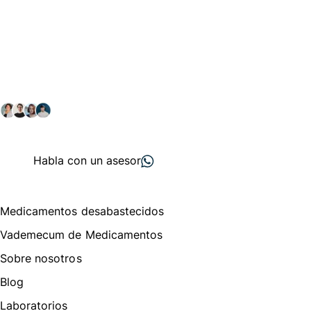
Conéctate con nuestra
comunidad farmacéutica
Explora nuestras soluciones y servicios para el sector
salud y farmacéutico.
+ 2000
proveedores
nos recomiendan
Habla con un asesor
Menú de navegación
Medicamentos desabastecidos
Vademecum de Medicamentos
Sobre nosotros
Blog
Laboratorios