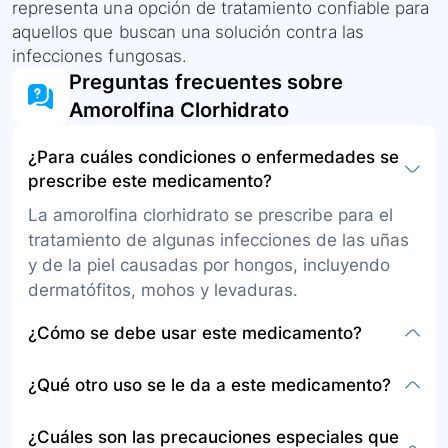
representa una opción de tratamiento confiable para
aquellos que buscan una solución contra las
infecciones fungosas.
Preguntas frecuentes sobre
Amorolfina Clorhidrato
¿Para cuáles condiciones o enfermedades se
prescribe este medicamento?
La amorolfina clorhidrato se prescribe para el
tratamiento de algunas infecciones de las uñas
y de la piel causadas por hongos, incluyendo
dermatófitos, mohos y levaduras.
¿Cómo se debe usar este medicamento?
Este medicamento se presenta en crema para
¿Qué otro uso se le da a este medicamento?
aplicar sobre la piel o en laca para las uñas. La
crema se usa usualmente una vez al día durante
Además de su uso en infecciones fungales de la
¿Cuáles son las precauciones especiales que
3 a 4 semanas, mientras que la laca se aplica
piel y uñas, no se menciona otro uso específico