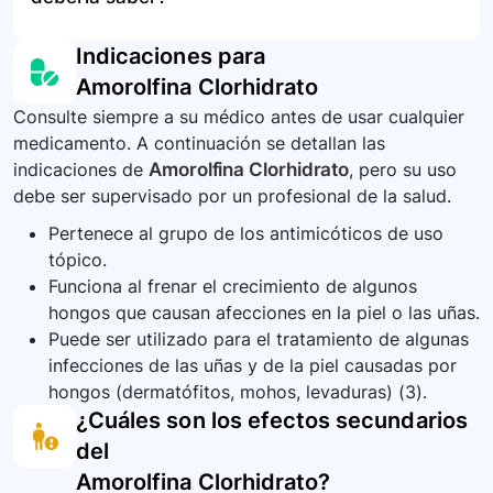
conforme a las indicaciones locales para la
urgencia o contacte a un centro de control de
eliminación de productos farmacéuticos.
envenenamiento para recibir las instrucciones
Es importante usar amorolfina clorhidrato
Indicaciones para
adecuadas.
exactamente como se indica y por el tiempo
Amorolfina Clorhidrato
completo recomendado, incluso si los síntomas
Consulte siempre a su médico antes de usar cualquier
mejoran antes. Las infecciones por hongos
medicamento. A continuación se detallan las
pueden ser contagiosas, por lo que se deben
indicaciones de
Amorolfina Clorhidrato
, pero su uso
seguir las instrucciones para prevenir la
debe ser supervisado por un profesional de la salud.
propagación de la infección.
Pertenece al grupo de los antimicóticos de uso
tópico.
Funciona al frenar el crecimiento de algunos
hongos que causan afecciones en la piel o las uñas.
Puede ser utilizado para el tratamiento de algunas
infecciones de las uñas y de la piel causadas por
hongos (dermatófitos, mohos, levaduras) (3).
¿Cuáles son los efectos secundarios
del
Amorolfina Clorhidrato
?