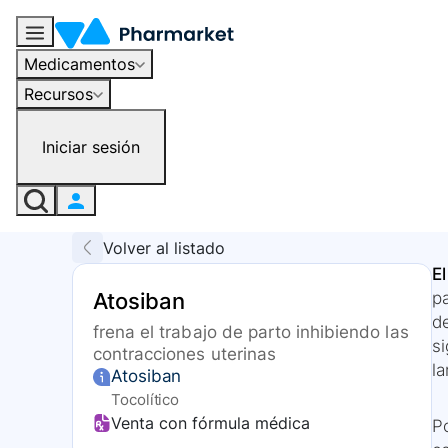
Medicamentos
Recursos
Iniciar sesión
Volver al listado
E
Atosiban
pa
d
frena el trabajo de parto inhibiendo las
si
contracciones uterinas
la
Atosiban
Tocolítico
Venta con fórmula médica
P