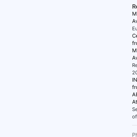
R
M
A
E
Ce
f
Me
A
Re
2
IN
f
A
At
Se
of
P