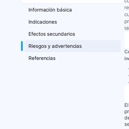
c
re
Información básica
c
p
Indicaciones
t
Efectos secundarios
Riesgos y advertencias
Co
Referencias
i
E
p
d
se