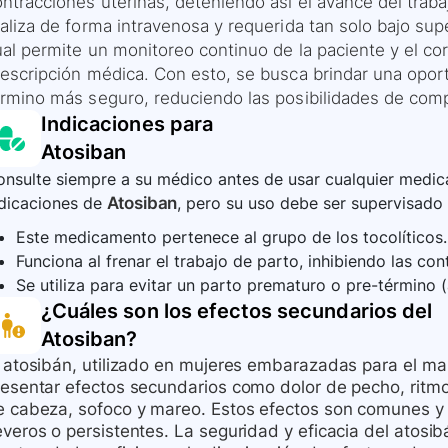
ontracciones uterinas, deteniendo así el avance del trab
aliza de forma intravenosa y requerida tan solo bajo sup
ual permite un monitoreo continuo de la paciente y el c
rescripción médica. Con esto, se busca brindar una opor
érmino más seguro, reduciendo las posibilidades de comp
Indicaciones para
Atosiban
nsulte siempre a su médico antes de usar cualquier medica
ndicaciones de
Atosiban
, pero su uso debe ser supervisado 
Este medicamento pertenece al grupo de los tocolíticos.
Funciona al frenar el trabajo de parto, inhibiendo las con
Se utiliza para evitar un parto prematuro o pre-término 
¿Cuáles son los efectos secundarios del
Atosiban
?
l atosibán, utilizado en mujeres embarazadas para el ma
resentar efectos secundarios como dolor de pecho, ritmo
e cabeza, sofoco y mareo. Estos efectos son comunes y 
veros o persistentes. La seguridad y eficacia del atosib