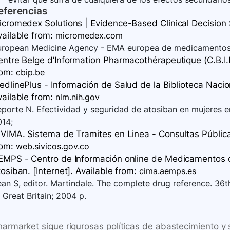
eferencias
icromedex Solutions | Evidence-Based Clinical Decision S
vailable
from:
micromedex.com
uropean Medicine Agency - EMA europea de medicamentos
ntre Belge d’Information Pharmacothérapeutique (C.B.I.P.
rom:
cbip.be
dlinePlus - Información de Salud de la Biblioteca Nacion
vailable
from:
nlm.nih.gov
porte N. Efectividad y seguridad de atosiban en mujeres 
014;
VIMA. Sistema de Tramites en Linea - Consultas Públicas
rom:
web.sivicos.gov.co
EMPS - Centro de Información online de Medicamentos d
osiban. [Internet]. Available
from:
cima.aemps.es
an S, editor. Martindale. The complete drug reference. 36
 Great Britain; 2004 p.
harmarket sigue rigurosas políticas de abastecimiento y