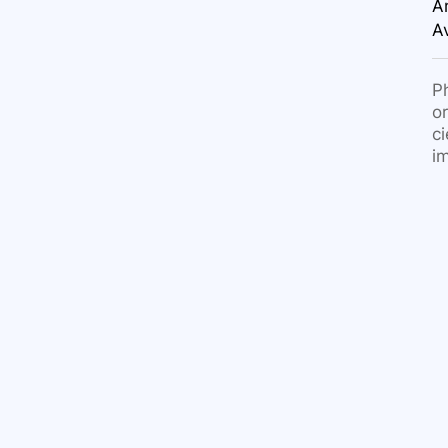
A
A
P
o
c
i