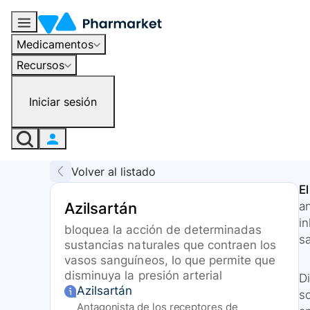
Medicamentos
Recursos
Iniciar sesión
Volver al listado
El
Azilsartán
an
i
bloquea la acción de determinadas
sa
sustancias naturales que contraen los
vasos sanguíneos, lo que permite que
disminuya la presión arterial
D
Azilsartán
s
Antagonista de los receptores de