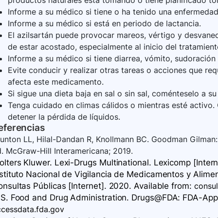
productos naturales está tomando o tiene planificado to
Informe a su médico si tiene o ha tenido una enfermedad
Informe a su médico si está en periodo de lactancia.
El azilsartán puede provocar mareos, vértigo y desvane
de estar acostado, especialmente al inicio del tratamient
Informe a su médico si tiene diarrea, vómito, sudoración 
Evite conducir y realizar otras tareas o acciones que re
afecta este medicamento.
Si sigue una dieta baja en sal o sin sal, coménteselo a s
Tenga cuidado en climas cálidos o mientras esté activo
detener la pérdida de líquidos.
eferencias
unton LL, Hilal-Dandan R, Knollmann BC. Goodman Gilman: 
. McGraw-Hill Interamericana; 2019.
lters Kluwer. Lexi-Drugs Multinational. Lexicomp [Intern
nstituto Nacional de Vigilancia de Medicamentos y Alime
nsultas Públicas [Internet]. 2020. Available
from:
consul
.S. Food and Drug Administration. Drugs@FDA: FDA-Appro
ccessdata.fda.gov