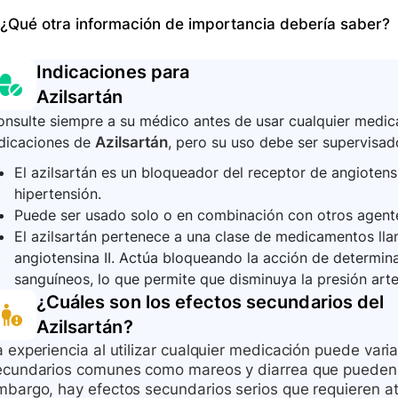
temperatura ambiente, lejos de la luz directa y la hu
La información proporcionada no incluye instrucciones 
¿Qué otra información de importancia debería saber?
desechar correctamente los medicamentos que ya no n
de azilsartán. En general, si sospecha una sobredosis
comuníquese con un centro de control de intoxicacione
El azilsartán controla la presión arterial alta pero no l
Indicaciones para
sienta bien. No deje de tomarlo sin consultar a su méd
Azilsartán
mareos, vértigo y desvanecimiento si se levanta demas
nsulte siempre a su médico antes de usar cualquier medica
lo que es importante levantarse de la cama lentamente
ndicaciones de
Azilsartán
, pero su uso debe ser supervisado
El azilsartán es un bloqueador del receptor de angiotensi
hipertensión.
Puede ser usado solo o en combinación con otros agentes
El azilsartán pertenece a una clase de medicamentos lla
angiotensina II. Actúa bloqueando la acción de determin
sanguíneos, lo que permite que disminuya la presión arter
¿Cuáles son los efectos secundarios del
Azilsartán
?
 experiencia al utilizar cualquier medicación puede vari
ecundarios comunes como mareos y diarrea que pueden c
mbargo, hay efectos secundarios serios que requieren a