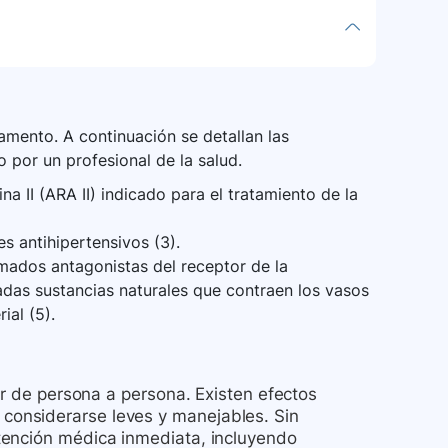
medad. Consulte a su farmacéutico sobre cómo
específicas para el caso de una sobredosis
ecesita o que han caducado.
, busque atención médica de emergencia o
s de inmediato.
a cura. Siga tomando el azilsartán aunque se
ico. Además, el azilsartán puede provocar
iado rápido después de estar acostado, por
mento. A continuación se detallan las
 y con precaución.
 por un profesional de la salud.
na II (ARA II) indicado para el tratamiento de la
 antihipertensivos (3).
mados antagonistas del receptor de la
adas sustancias naturales que contraen los vasos
ial (5).
ar de persona a persona. Existen efectos
onsiderarse leves y manejables. Sin
tención médica inmediata, incluyendo