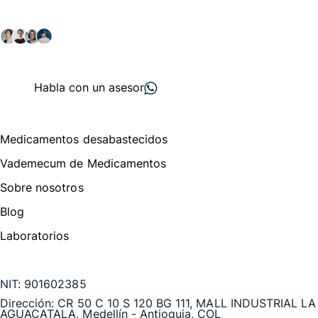
Explora nuestras soluciones y servicios para el sector
salud y farmacéutico.
+ 2000
proveedores
nos recomiendan
Habla con un asesor
Menú de navegación
Medicamentos desabastecidos
Vademecum de Medicamentos
Sobre nosotros
Blog
Laboratorios
Te puede interesar
NIT:
901602385
Dirección:
CR 50 C 10 S 120 BG 111, MALL INDUSTRIAL LA
AGUACATALA, Medellín - Antioquia, COL