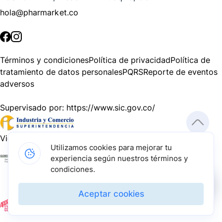
hola@pharmarket.co
©
2026
Pharmarket. Todos los derechos reservados.
Términos y condiciones
Política de privacidad
Política de
tratamiento de datos personales
PQRS
Reporte de eventos
adversos
Supervisado por:
https://www.sic.gov.co/
Vigilado por:
https://www.dssa.gov.co/
Utilizamos cookies para mejorar tu
experiencia según nuestros términos y
Gracias a nuestros impulsadores, podemos presentarte la
condiciones.
solución tecnológica más avanzada para resolver los
desafíos farmacéuticos de la actualidad.
Aceptar cookies