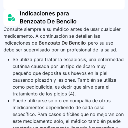
Si el medicamento es ingerido, diríjase al
adecuadamente este medicamento cuando está
servicio de urgencias más cercano. Los
Es importante seguir con exactitud las
Indicaciones para
vencido o ya no es necesario. Consulte a su
síntomas de sobredosis pueden incluir
instrucciones de aplicación del benzoato de
Benzoato De Bencilo
farmacéutico o a su gestor de residuos locales
ampollas, costras, picazón intensa, entre otros.
bencilo. No use más ni menos cantidad del
sobre cómo desechar su medicamento de
Consulte siempre a su médico antes de usar cualquier
medicamento ni lo use con mayor frecuencia de
manera segura.
medicamento. A continuación se detallan las
lo que su médico le indica. Informe a todos sus
indicaciones de
Benzoato De Bencilo
, pero su uso
proveedores de atención médica que está
debe ser supervisado por un profesional de la salud.
utilizando benzoato de bencilo. Lleve un registro
de todas sus citas médicas y pruebas de
Se utiliza para tratar la escabiosis, una enfermedad
laboratorio.
cutánea causada por un tipo de ácaro muy
pequeño que deposita sus huevos en la piel
causando picazón y lesiones. También se utiliza
como pediculicida, es decir que sirve para el
tratamiento de los piojos (4).
Puede utilizarse solo o en compañía de otros
medicamentos dependiendo de cada caso
específico. Para casos difíciles que no mejoran con
este medicamento solo, el médico también puede