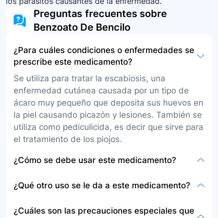
los parásitos causantes de la enfermedad.
Preguntas frecuentes sobre
Benzoato De Bencilo
¿Para cuáles condiciones o enfermedades se
prescribe este medicamento?
Se utiliza para tratar la escabiosis, una
enfermedad cutánea causada por un tipo de
ácaro muy pequeño que deposita sus huevos en
la piel causando picazón y lesiones. También se
utiliza como pediculicida, es decir que sirve para
el tratamiento de los piojos.
¿Cómo se debe usar este medicamento?
Se comercializa como loción para administrar en
¿Qué otro uso se le da a este medicamento?
la piel. Se aplica el medicamento cubriendo toda
la superficie a tratar y dejando actuar por 24
Además de su uso primario para tratar la
¿Cuáles son las precauciones especiales que
horas. La aplicación se repite por tres días
escabiosis y como pediculicida, puede tener