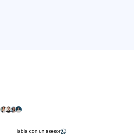
Conéctate con nuestra
comunidad farmacéutica
Explora nuestras soluciones y servicios para el sector
salud y farmacéutico.
+ 2000
proveedores
nos recomiendan
Habla con un asesor