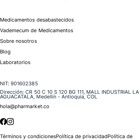
Menú de navegación
Medicamentos desabastecidos
Vademecum de Medicamentos
Sobre nosotros
Blog
Laboratorios
Te puede interesar
NIT:
901602385
Dirección:
CR 50 C 10 S 120 BG 111, MALL INDUSTRIAL LA
AGUACATALA, Medellín - Antioquia, COL
hola@pharmarket.co
©
2026
Pharmarket. Todos los derechos reservados.
Términos y condiciones
Política de privacidad
Política de