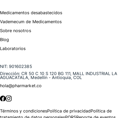
Medicamentos desabastecidos
Vademecum de Medicamentos
Sobre nosotros
Blog
Laboratorios
Te puede interesar
NIT:
901602385
Dirección:
CR 50 C 10 S 120 BG 111, MALL INDUSTRIAL LA
AGUACATALA, Medellín - Antioquia, COL
hola@pharmarket.co
©
2026
Pharmarket. Todos los derechos reservados.
Términos y condiciones
Política de privacidad
Política de
tratamiento de datos personales
PQRS
Reporte de eventos