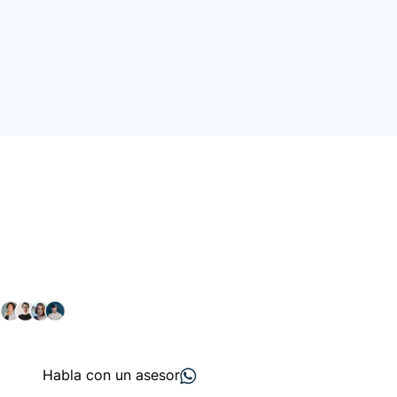
Conéctate con nuestra
comunidad farmacéutica
Explora nuestras soluciones y servicios para el sector
salud y farmacéutico.
+ 2000
proveedores
nos recomiendan
Habla con un asesor
Menú de navegación