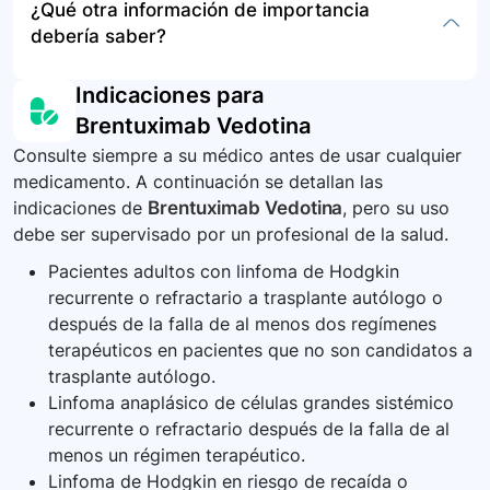
¿Qué otra información de importancia
orinar, dolor al orinar y signos de infección como
al paciente almacenar o desechar este
brentuximab vedotina, se requiere atención
debería saber?
fiebre o tos. Otros efectos menos graves
medicamento.
médica inmediata. Dada su administración
pueden ser dolor de estómago, estreñimiento,
exclusiva en un entorno hospitalario por
Es crucial seguir atentamente las instrucciones
Indicaciones para
pérdida del apetito, cansancio y dificultad para
profesionales de la salud, el riesgo de
del médico y no faltar a las citas médicas y
dormir.
Brentuximab Vedotina
sobredosis es bajo. Sin embargo, en tal
exámenes de laboratorio programados. Estos
situación, el equipo médico aplicará las medidas
Consulte siempre a su médico antes de usar cualquier
exámenes permiten monitorear su respuesta al
medicamento. A continuación se detallan las
de soporte y tratamiento necesarias.
medicamento y ajustar el tratamiento si es
indicaciones de
Brentuximab Vedotina
, pero su uso
necesario. Informe inmediatamente a su médico
debe ser supervisado por un profesional de la salud.
ante la aparición de efectos secundarios o
reacciones adversas.
Pacientes adultos con linfoma de Hodgkin
recurrente o refractario a trasplante autólogo o
después de la falla de al menos dos regímenes
terapéuticos en pacientes que no son candidatos a
trasplante autólogo.
Linfoma anaplásico de células grandes sistémico
recurrente o refractario después de la falla de al
menos un régimen terapéutico.
Linfoma de Hodgkin en riesgo de recaída o