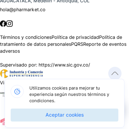
AGUACATALA, Medellín - Antioquia, COL
hola@pharmarket.co
©
2026
Pharmarket. Todos los derechos reservados.
Términos y condiciones
Política de privacidad
Política de
tratamiento de datos personales
PQRS
Reporte de eventos
adversos
Supervisado por:
https://www.sic.gov.co/
Vigilado por:
https://www.dssa.gov.co/
Utilizamos cookies para mejorar tu
experiencia según nuestros términos y
Gracias a nuestros impulsadores, podemos presentarte la
condiciones.
solución tecnológica más avanzada para resolver los
desafíos farmacéuticos de la actualidad.
Aceptar cookies