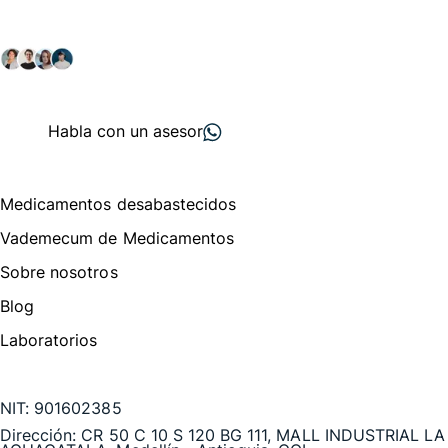
Explora nuestras soluciones y servicios para el sector
salud y farmacéutico.
+ 2000
proveedores
nos recomiendan
Habla con un asesor
Menú de navegación
Medicamentos desabastecidos
Vademecum de Medicamentos
Sobre nosotros
Blog
Laboratorios
Te puede interesar
NIT:
901602385
Dirección:
CR 50 C 10 S 120 BG 111, MALL INDUSTRIAL LA