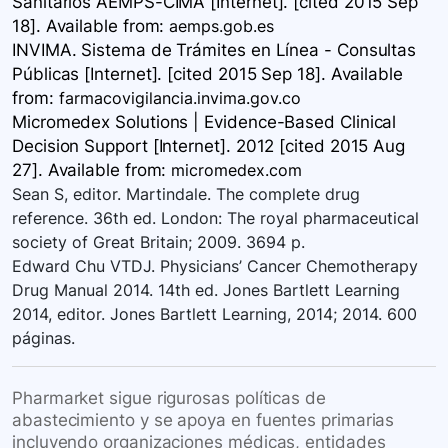
Sanitarios AEMPS-CIMA [Internet]. [cited 2015 Sep
18]. Available
from:
aemps.gob.es
INVIMA. Sistema de Trámites en Línea - Consultas
Públicas [Internet]. [cited 2015 Sep 18]. Available
from:
farmacovigilancia.invima.gov.co
Micromedex Solutions | Evidence-Based Clinical
Decision Support [Internet]. 2012 [cited 2015 Aug
27]. Available
from:
micromedex.com
Sean S, editor. Martindale. The complete drug
reference. 36th ed. London: The royal pharmaceutical
society of Great Britain; 2009. 3694 p.
Edward Chu VTDJ. Physicians’ Cancer Chemotherapy
Drug Manual 2014. 14th ed. Jones Bartlett Learning
2014, editor. Jones Bartlett Learning, 2014; 2014. 600
páginas.
Pharmarket sigue rigurosas políticas de
abastecimiento y se apoya en fuentes primarias
incluyendo organizaciones médicas, entidades