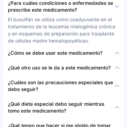
¿Para cuáles condiciones o enfermedades se
prescribe este medicamento?
El busulfán se utiliza como coadyuvante en el
tratamiento de la leucemia mielogénica crónica
y en esquemas de preparación para trasplante
de células madre hematopoyéticas.
¿Cómo se debe usar este medicamento?
Este medicamento está disponible como
¿Qué otro uso se le da a este medicamento?
solución inyectable y tabletas. La solución
inyectable debe ser administrada por
Además de sus usos aprobados, no se
¿Cuáles son las precauciones especiales que
enfermería especializada en oncología, en
menciona un uso alternativo específico para el
debo seguir?
hospitales o clínicas habilitadas. Las tabletas se
busulfán más allá del tratamiento de ciertos
toman por vía oral, una vez al día, a la misma
tipos de cáncer y preparación para trasplante de
Informe a su médico si es alérgico al busulfán o
¿Qué dieta especial debo seguir mientras
hora cada día, conforme a indicaciones
células madre hematopoyéticas.
a cualquier otra sustancia, si está embarazada o
tomo este medicamento?
médicas.
planea estarlo, o está amamantando. Mencione
todos los medicamentos y suplementos que
No se especifica una dieta especial mientras se
¿Qué tengo que hacer si me olvido de tomar