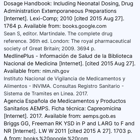
Dosage Handbook: Including Neonatal Dosing, Drug
Administration Extemporaneous Preparations
[Internet]. Lexi-Comp; 2010 [cited 2015 Aug 27].
1764 p. Available
from:
books.google.com
Sean S, editor. Martindale. The complete drug
reference. 36th ed. London: The royal pharmaceutical
society of Great Britain; 2009. 3694 p.
MedlinePlus - Información de Salud de la Biblioteca
Nacional de Medicina [Internet]. [cited 2015 Aug 27].
Available
from:
nlm.nih.gov
Instituto Nacional de Vigilancia de Medicamentos y
Alimentos - INVIMA. Consultas Registro Sanitario -
Sistema de Tramites en Linea. 2017.
Agencia Española de Medicamentos y Productos
Sanitarios AEMPS. Ficha técnica: Capreomicina
[Internet]. 2017. Available
from:
aemps.gob.es
Briggs GG, Freeman RK YSD in P and LARG to F and
NR [Internet]. LW W 2011 [cited 2015 A 27]. 1703 p.
A
from:
books.%20google.%20com