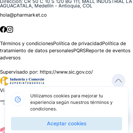
Dirección:
CR 50 C 10 S 120 BG 111, MALL INDUSTRIAL LA
AGUACATALA, Medellín - Antioquia, COL
hola@pharmarket.co
©
2026
Pharmarket. Todos los derechos reservados.
Términos y condiciones
Política de privacidad
Política de
tratamiento de datos personales
PQRS
Reporte de eventos
adversos
Supervisado por:
https://www.sic.gov.co/
Vigilado por:
https://www.dssa.gov.co/
Utilizamos cookies para mejorar tu
experiencia según nuestros términos y
Gracias a nuestros impulsadores, podemos presentarte la
condiciones.
solución tecnológica más avanzada para resolver los
desafíos farmacéuticos de la actualidad.
Aceptar cookies