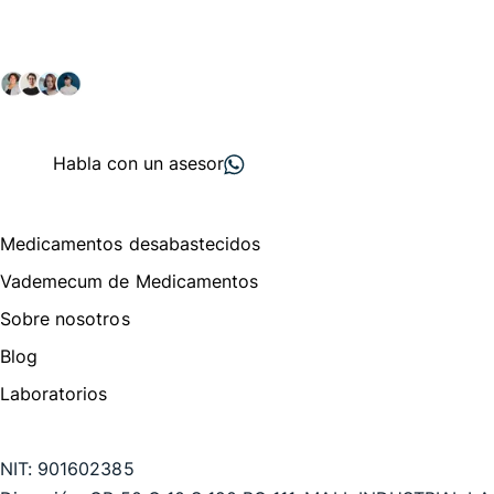
Explora nuestras soluciones y servicios para el sector
salud y farmacéutico.
+ 2000
proveedores
nos recomiendan
Habla con un asesor
Menú de navegación
Medicamentos desabastecidos
Vademecum de Medicamentos
Sobre nosotros
Blog
Laboratorios
Te puede interesar
NIT:
901602385