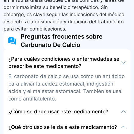
en la rutina diaria después de las comidas y antes de
dormir maximiza su beneficio terapéutico. Sin
embargo, es clave seguir las indicaciones del médico
respecto a la dosificación y duración del tratamiento
para evitar complicaciones.
Preguntas frecuentes sobre
Carbonato De Calcio
¿Para cuáles condiciones o enfermedades se
prescribe este medicamento?
El carbonato de calcio se usa como un antiácido
para aliviar la acidez estomacal, indigestión
ácida y el malestar estomacal. También se usa
como antiflatulento.
¿Cómo se debe usar este medicamento?
Las presentaciones son tabletas convencionales
¿Qué otro uso se le da a este medicamento?
y tabletas masticables para administrar por vía