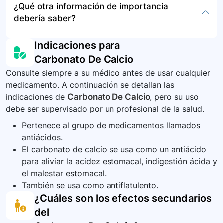
¿Qué otra información de importancia
reacción alérgica como hinchazón en la cara o
medicamento cuando ya no sea necesario o
de emergencia o contacte inmediatamente al
debería saber?
en las manos, dificultad para respirar o para
esté caducado, siguiendo las instrucciones de
centro de control de envenenamiento local. Es
tragar.
su farmacéutico o las recomendaciones locales
importante tener a la mano todos los detalles
Es vital informar a todos sus proveedores de
Indicaciones para
para la eliminación segura de medicamentos.
del medicamento, incluida la cantidad
atención médica sobre todos los medicamentos
Carbonato De Calcio
consumida.
que está tomando, incluidos los productos
Consulte siempre a su médico antes de usar cualquier
herbales. No inicie, detenga o cambie la dosis
medicamento. A continuación se detallan las
de ningún medicamento sin el consentimiento
indicaciones de
Carbonato De Calcio
, pero su uso
de su médico. Si sus síntomas persisten o
debe ser supervisado por un profesional de la salud.
empeoran a pesar de tomar este medicamento,
consulte al médico.
Pertenece al grupo de medicamentos llamados
antiácidos.
El carbonato de calcio se usa como un antiácido
para aliviar la acidez estomacal, indigestión ácida y
el malestar estomacal.
También se usa como antiflatulento.
¿Cuáles son los efectos secundarios
del