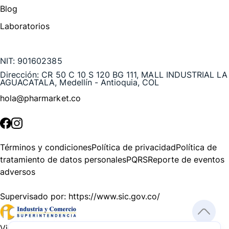
Blog
Laboratorios
Te puede interesar
NIT:
901602385
Dirección:
CR 50 C 10 S 120 BG 111, MALL INDUSTRIAL LA
AGUACATALA, Medellín - Antioquia, COL
hola@pharmarket.co
©
2026
Pharmarket. Todos los derechos reservados.
Términos y condiciones
Política de privacidad
Política de
tratamiento de datos personales
PQRS
Reporte de eventos
adversos
Supervisado por:
https://www.sic.gov.co/
Vigilado por:
https://www.dssa.gov.co/