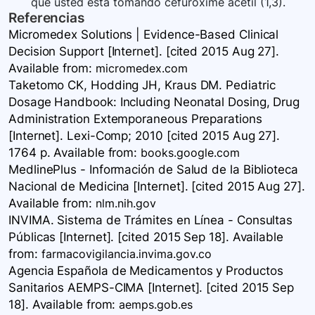
que usted está tomando cefuroxime acetil (1,3).
Referencias
Micromedex Solutions | Evidence-Based Clinical
Decision Support [Internet]. [cited 2015 Aug 27].
Available
from:
micromedex.com
Taketomo CK, Hodding JH, Kraus DM. Pediatric
Dosage Handbook: Including Neonatal Dosing, Drug
Administration Extemporaneous Preparations
[Internet]. Lexi-Comp; 2010 [cited 2015 Aug 27].
1764 p. Available
from:
books.google.com
MedlinePlus - Información de Salud de la Biblioteca
Nacional de Medicina [Internet]. [cited 2015 Aug 27].
Available
from:
nlm.nih.gov
INVIMA. Sistema de Trámites en Línea - Consultas
Públicas [Internet]. [cited 2015 Sep 18]. Available
from:
farmacovigilancia.invima.gov.co
Agencia Española de Medicamentos y Productos
Sanitarios AEMPS-CIMA [Internet]. [cited 2015 Sep
18]. Available
from:
aemps.gob.es