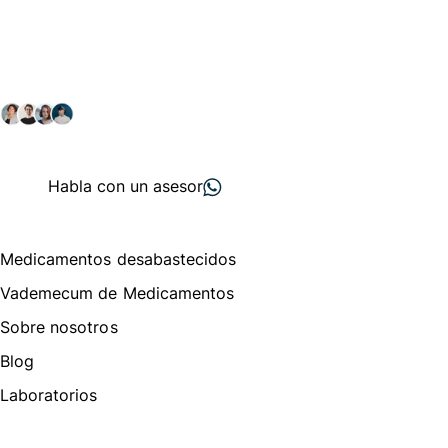
Conéctate con nuestra
comunidad farmacéutica
Explora nuestras soluciones y servicios para el sector
salud y farmacéutico.
+ 2000
proveedores
nos recomiendan
Habla con un asesor
Menú de navegación
Medicamentos desabastecidos
Vademecum de Medicamentos
Sobre nosotros
Blog
Laboratorios
Te puede interesar