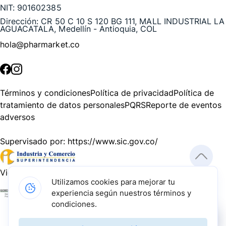
NIT:
901602385
Dirección:
CR 50 C 10 S 120 BG 111, MALL INDUSTRIAL LA
AGUACATALA, Medellín - Antioquia, COL
hola@pharmarket.co
©
2026
Pharmarket. Todos los derechos reservados.
Términos y condiciones
Política de privacidad
Política de
tratamiento de datos personales
PQRS
Reporte de eventos
adversos
Supervisado por:
https://www.sic.gov.co/
Vigilado por:
https://www.dssa.gov.co/
Utilizamos cookies para mejorar tu
experiencia según nuestros términos y
Gracias a nuestros impulsadores, podemos presentarte la
condiciones.
solución tecnológica más avanzada para resolver los