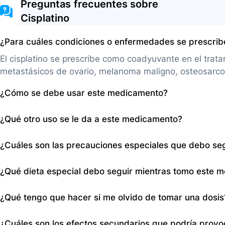
Preguntas frecuentes sobre
Cisplatino
¿Para cuáles condiciones o enfermedades se prescri
El cisplatino se prescribe como coadyuvante en el trat
metastásicos de ovario, melanoma maligno, osteosarco
¿Cómo se debe usar este medicamento?
El cisplatino se administra por infusión intravenosa du
¿Qué otro uso se le da a este medicamento?
3 a 4 semanas, por un profesional en enfermería espec
por lo que es posible que se prescriban medicamentos 
Además de su uso en quimioterapia, el cisplatino se ut
¿Cuáles son las precauciones especiales que debo se
cáncer de cuello uterino avanzado, en cáncer de pulmó
pulmón de células pequeñas en enfermedad limitada.
Antes de recibir cisplatino, informe a su médico si es
¿Qué dieta especial debo seguir mientras tomo este 
amamantando, y sobre otros medicamentos que toma. Es
audición.
No hay una dieta especial indicada, pero es important
¿Qué tengo que hacer si me olvido de tomar una dosis
posiblemente gestionar efectos secundarios como náu
El cisplatino se administra en un entorno hospitalario ba
¿Cuáles son los efectos secundarios que podría prov