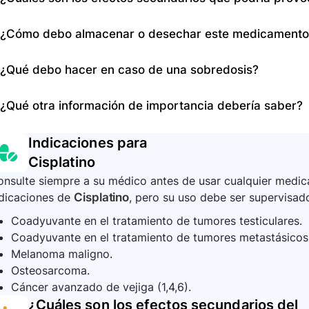
salud, por lo que es poco probable que se omita una do
Los efectos secundarios incluyen inflamación y dolor en
¿Cómo debo almacenar o desechar este medicamento
manos y pies, calambres musculares, dificultad para ca
visión, náuseas, vómito, diarrea, pérdida del cabello, en
El cisplatino debe almacenarse y desecharse por profe
¿Qué debo hacer en caso de una sobredosis?
siguiendo las pautas de seguridad y regulaciones local
En caso de una sobredosis, se requiere atención médic
¿Qué otra información de importancia debería saber?
salud tomarán medidas apropiadas para tratar cualquier
Es importante seguir todas las recomendaciones de su m
Indicaciones para
tanto de posibles interacciones medicamentosas y repor
Cisplatino
grave.
nsulte siempre a su médico antes de usar cualquier medica
ndicaciones de
Cisplatino
, pero su uso debe ser supervisado
Coadyuvante en el tratamiento de tumores testiculares.
Coadyuvante en el tratamiento de tumores metastásicos 
Melanoma maligno.
Osteosarcoma.
Cáncer avanzado de vejiga (1,4,6).
¿Cuáles son los efectos secundarios del