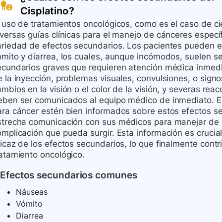
Cisplatino
?
l uso de tratamientos oncológicos, como es el caso de 
iversas guías clínicas para el manejo de cánceres espe
ariedad de efectos secundarios. Los pacientes pueden
ómito y diarrea, los cuales, aunque incómodos, suelen s
ecundarios graves que requieren atención médica inmediat
e la inyección, problemas visuales, convulsiones, o sign
ambios en la visión o el color de la visión, y severas r
eben ser comunicados al equipo médico de inmediato. Es
ara cáncer estén bien informados sobre estos efectos s
strecha comunicación con sus médicos para manejar de 
omplicación que pueda surgir. Esta información es crucia
ficaz de los efectos secundarios, lo que finalmente cont
ratamiento oncológico.
Efectos secundarios comunes
Náuseas
Vómito
Diarrea