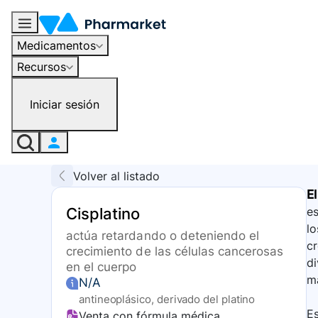
Medicamentos
Recursos
Iniciar sesión
Volver al listado
El
Cisplatino
es
lo
actúa retardando o deteniendo el
cr
crecimiento de las células cancerosas
di
en el cuerpo
m
N/A
antineoplásico, derivado del platino
Es
Venta con fórmula médica