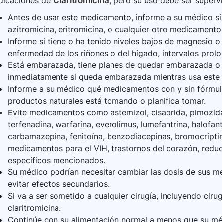
ndicaciones de
Claritromicina
, pero su uso debe ser supervi
Antes de usar este medicamento, informe a su médico si u
azitromicina, eritromicina, o cualquier otro medicamento
Informe si tiene o ha tenido niveles bajos de magnesio o 
enfermedad de los riñones o del hígado, intervalos prol
Está embarazada, tiene planes de quedar embarazada o
inmediatamente si queda embarazada mientras usa este
Informe a su médico qué medicamentos con y sin fórmula
productos naturales está tomando o planifica tomar.
Evite medicamentos como astemizol, cisaprida, pimozida,
terfenadina, warfarina, everolimus, lumefantrina, halofan
carbamazepina, fenitoína, benzodiacepinas, bromocriptin
medicamentos para el VIH, trastornos del corazón, reduc
específicos mencionados.
Su médico podrían necesitar cambiar las dosis de sus m
evitar efectos secundarios.
Si va a ser sometido a cualquier cirugía, incluyendo ciru
claritromicina.
Continúe con su alimentación normal a menos que su méd