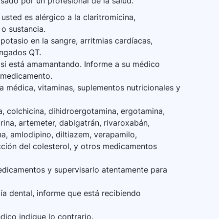
sado por un profesional de la salud.
sted es alérgico a la claritromicina,
 o sustancia.
potasio en la sangre, arritmias cardíacas,
ongados QT.
 si está amamantando. Informe a su médico
 medicamento.
 médica, vitaminas, suplementos nutricionales y
 colchicina, dihidroergotamina, ergotamina,
trina, artemeter, dabigatrán, rivaroxabán,
a, amlodipino, diltiazem, verapamilo,
ción del colesterol, y otros medicamentos
edicamentos y supervisarlo atentamente para
gía dental, informe que está recibiendo
ico indique lo contrario.