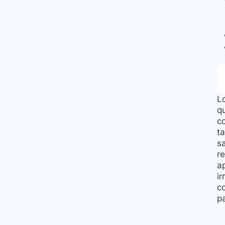
L
q
c
t
sa
re
a
ir
c
p