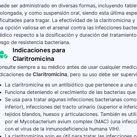
ede ser administrado en diversas formas, incluyendo tablet
olongada, y como suspensión oral, siendo esta última espe
ficultades para tragar. La efectividad de la claritromicina 
a opción valiosa en el arsenal contra las infecciones bacter
dico respecto a la dosificación y duración del tratamiento
esgo de resistencia bacteriana.
Indicaciones para
Claritromicina
nsulte siempre a su médico antes de usar cualquier medica
ndicaciones de
Claritromicina
, pero su uso debe ser supervi
La claritromicina es un antibiótico que pertenece a una
Funciona deteniendo el crecimiento de las bacterias que
Se usa para tratar algunas infecciones bacterianas como 
inferior), infecciones del tracto urinario (superior e infer
tejidos blandos, huesos y articulaciones. También es util
por el Mycobacterium avium complex (MAC) (una infecci
con el virus de la inmunodeficiencia humana VIH).
La claritromicina solo es útil para tratar las infecciones