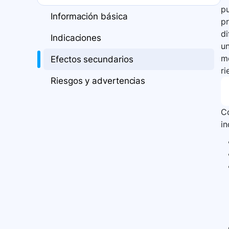
pu
Información básica
pr
di
Indicaciones
un
mé
Efectos secundarios
ri
Riesgos y advertencias
Co
i