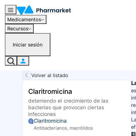
Medicamentos
Recursos
Iniciar sesión
Volver al listado
L
Claritromicina
es
in
deteniendo el crecimiento de las
re
bacterias que provocan ciertas
in
infecciones
La
Claritromicina
ef
Antibacterianos, macrólidos
E