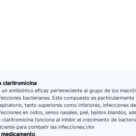
a claritromicina
 un antibiótico eficaz perteneciente al grupo de los macró
fecciones bacterianas. Este compuesto es particularmente út
spiratorio, tanto superiores como inferiores, infecciones del
fecciones en oídos, senos nasales, piel, tejidos blandos, a
 claritromicina funciona al inhibir el crecimiento de bact
iciente para combatir las infecciones.\n\n
l medicamento