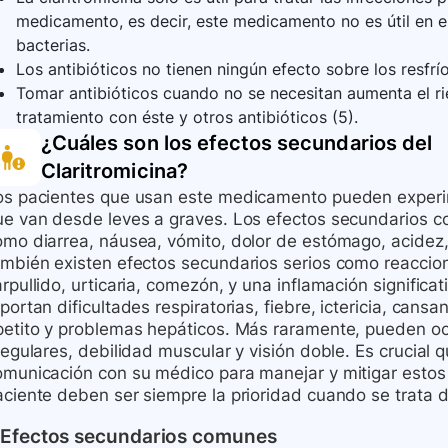
medicamento, es decir, este medicamento no es útil en el
bacterias.
Los antibióticos no tienen ningún efecto sobre los resfríos
Tomar antibióticos cuando no se necesitan aumenta el rie
tratamiento con éste y otros antibióticos (5).
¿Cuáles son los efectos secundarios del
Claritromicina
?
os pacientes que usan este medicamento pueden experi
ue van desde leves a graves. Los efectos secundarios c
omo diarrea, náusea, vómito, dolor de estómago, acidez,
ambién existen efectos secundarios serios como reaccio
rpullido, urticaria, comezón, y una inflamación signific
portan dificultades respiratorias, fiebre, ictericia, can
petito y problemas hepáticos. Más raramente, pueden oc
regulares, debilidad muscular y visión doble. Es crucial
omunicación con su médico para manejar y mitigar estos 
aciente deben ser siempre la prioridad cuando se trata 
Efectos secundarios comunes