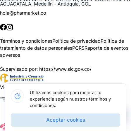
AGUACATALA, Medellín - Antioquia, COL
hola@pharmarket.co
©
2026
Pharmarket. Todos los derechos reservados.
Términos y condiciones
Política de privacidad
Política de
tratamiento de datos personales
PQRS
Reporte de eventos
adversos
Supervisado por:
https://www.sic.gov.co/
Vigilado por:
https://www.dssa.gov.co/
Utilizamos cookies para mejorar tu
experiencia según nuestros términos y
Gracias a nuestros impulsadores, podemos presentarte la
condiciones.
solución tecnológica más avanzada para resolver los
desafíos farmacéuticos de la actualidad.
Aceptar cookies