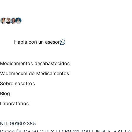
Explora nuestras soluciones y servicios para el sector
salud y farmacéutico.
+ 2000
proveedores
nos recomiendan
Habla con un asesor
Menú de navegación
Medicamentos desabastecidos
Vademecum de Medicamentos
Sobre nosotros
Blog
Laboratorios
Te puede interesar
NIT:
901602385
Dirección:
CR 50 C 10 S 120 BG 111, MALL INDUSTRIAL LA