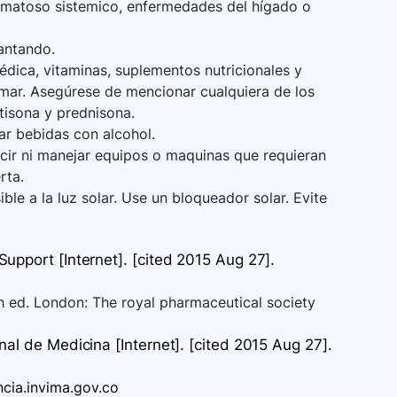
itematoso sistemico, enfermedades del hígado o
antando.
dica, vitaminas, suplementos nutricionales y
omar. Asegúrese de mencionar cualquiera de los
rtisona y prednisona.
ar bebidas con alcohol.
ir ni manejar equipos o maquinas que requieran
rta.
e a la luz solar. Use un bloqueador solar. Evite
upport [Internet]. [cited 2015 Aug 27].
th ed. London: The royal pharmaceutical society
al de Medicina [Internet]. [cited 2015 Aug 27].
ncia.invima.gov.co