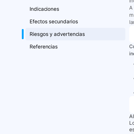
in
A 
Indicaciones
m
Efectos secundarios
la
Riesgos y advertencias
Co
Referencias
i
Al
L
es