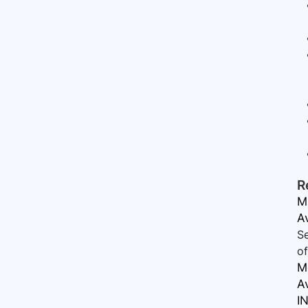
R
M
A
Se
of
Me
A
IN