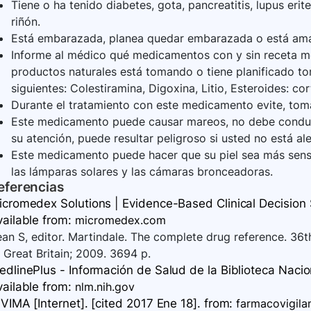
Tiene o ha tenido diabetes, gota, pancreatitis, lupus er
riñón.
Está embarazada, planea quedar embarazada o está am
Informe al médico qué medicamentos con y sin receta mé
productos naturales está tomando o tiene planificado t
siguientes: Colestiramina, Digoxina, Litio, Esteroides: co
Durante el tratamiento con este medicamento evite, tom
Este medicamento puede causar mareos, no debe conduc
su atención, puede resultar peligroso si usted no está ale
Este medicamento puede hacer que su piel sea más sensibl
las lámparas solares y las cámaras bronceadoras.
eferencias
icromedex Solutions | Evidence-Based Clinical Decision S
vailable
from:
micromedex.com
an S, editor. Martindale. The complete drug reference. 36
 Great Britain; 2009. 3694 p.
dlinePlus - Información de Salud de la Biblioteca Nacion
vailable
from:
nlm.nih.gov
VIMA [Internet]. [cited 2017 Ene 18].
from:
farmacovigila