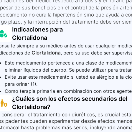
dicaciones del médico respecto a la dosis y el horario pa
pesar de sus beneficios en el control de la presión arte
edicamento no cura la hipertensión sino que ayuda a cont
rgo plazo, y la interrupción del tratamiento debe ser sie
Indicaciones para
Clortalidona
nsulte siempre a su médico antes de usar cualquier medica
ndicaciones de
Clortalidona
, pero su uso debe ser supervis
Este medicamento pertenece a una clase de medicament
eliminar líquidos del cuerpo. Se puede utilizar para tratar
Evite usar este medicamento si usted es alérgico a la clo
para orinar (1).
Como terapia primaria en combinación con otros agentes
¿Cuáles son los efectos secundarios del
Clortalidona
?
 considerar el tratamiento con diuréticos, es crucial est
os pacientes pueden experimentar desde efectos menos 
tomacal hasta problemas más serios, incluyendo anomalías