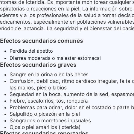
ntomas de ictericia. Es importante monitorear cualquier 
espiratorias o reacciones en la piel. La información sob
acientes y a los profesionales de la salud a tomar decis
edicamentos, especialmente en poblaciones vulnerable
eríodo de lactancia. La seguridad y el bienestar del pac
Efectos secundarios comunes
Pérdida del apetito
Diarrea moderada o malestar estomacal
Efectos secundarios graves
Sangre en la orina o en las heces
Confusión, debilidad, ritmo cardíaco irregular, falt
las manos, pies o labios
Sequedad en la boca, aumento de la sed, espasmo
Fiebre, escalofríos, tos, ronquera
Problemas para orinar, dolor en el costado o parte 
Salpullido o picazón en la piel
Sangrados o moretones inusuales
Ojos o piel amarillos (ictericia)
Efectos secundarios reportados