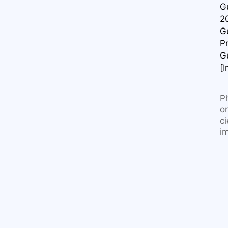
Gu
2
Gu
Pr
Gu
[I
P
o
c
i