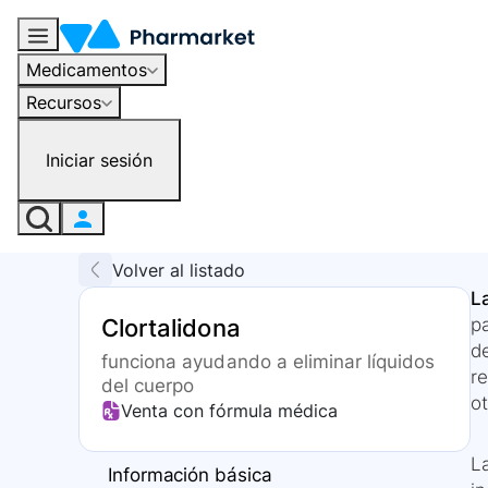
Medicamentos
Recursos
Iniciar sesión
Volver al listado
L
Clortalidona
pa
de
funciona ayudando a eliminar líquidos
re
del cuerpo
ot
Venta con fórmula médica
La
Información básica