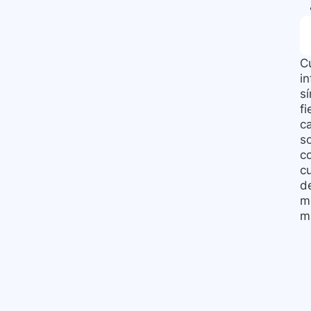
C
in
sí
f
c
s
c
c
d
m
m