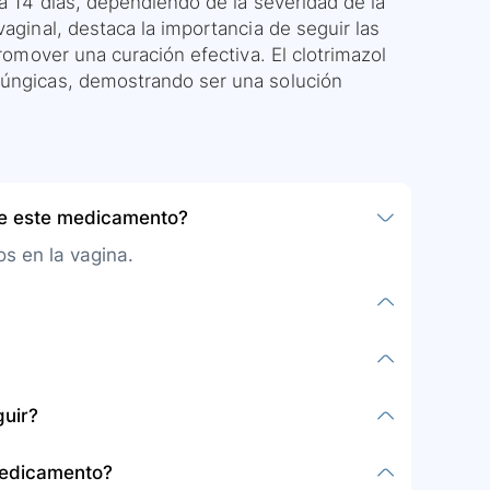
 a 14 días, dependiendo de la severidad de la
vaginal, destaca la importancia de seguir las
promover una curación efectiva. El clotrimazol
fúngicas, demostrando ser una solución
be este medicamento?
os en la vagina.
ndo crema en la vagina y vulva, siguiendo
as.
ngos, puede ser utilizado en situaciones
guir?
e candidiasis vaginal según recomendaciones
iciones preexistentes, y otros medicamentos
medicamento?
 menstrual, y no se deben tener relaciones