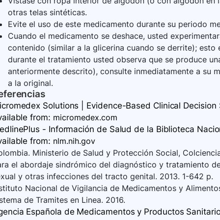
Vístase con ropa interior de algodón (o con algodón en la
otras telas sintéticas.
Evite el uso de este medicamento durante su periodo me
Cuando el medicamento se deshace, usted experimentara 
contenido (similar a la glicerina cuando se derrite); es
durante el tratamiento usted observa que se produce una 
anteriormente descrito), consulte inmediatamente a su mé
a la original.
eferencias
icromedex Solutions | Evidence-Based Clinical Decision S
vailable
from:
micromedex.com
dlinePlus - Información de Salud de la Biblioteca Nacion
vailable
from:
nlm.nih.gov
lombia. Ministerio de Salud y Protección Social, Colciencia
ra el abordaje sindrómico del diagnóstico y tratamiento de
xual y otras infecciones del tracto genital. 2013. 1-642 p.
stituto Nacional de Vigilancia de Medicamentos y Alimentos
stema de Tramites en Linea. 2016.
gencia Española de Medicamentos y Productos Sanitarios