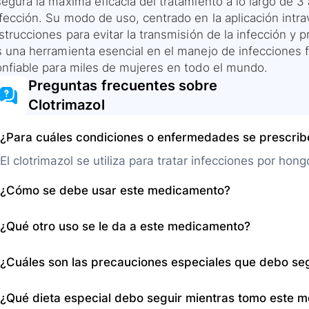
egura la máxima eficacia del tratamiento a lo largo de 3
fección. Su modo de uso, centrado en la aplicación intra
strucciones para evitar la transmisión de la infección y 
s una herramienta esencial en el manejo de infecciones 
onfiable para miles de mujeres en todo el mundo.
Preguntas frecuentes sobre
Clotrimazol
¿Para cuáles condiciones o enfermedades se prescri
El clotrimazol se utiliza para tratar infecciones por hong
¿Cómo se debe usar este medicamento?
Se debe usar introduciendo tabletas vaginales o aplica
¿Qué otro uso se le da a este medicamento?
cuidadosamente las instrucciones de uso proporcionad
Además del tratamiento de infecciones vaginales por ho
¿Cuáles son las precauciones especiales que debo se
específicas de embarazo o lactancia para el manejo d
médicas.
Es importante notificar al médico sobre alergias, cond
¿Qué dieta especial debo seguir mientras tomo este 
que se estén tomando. Evitar el uso durante el periodo