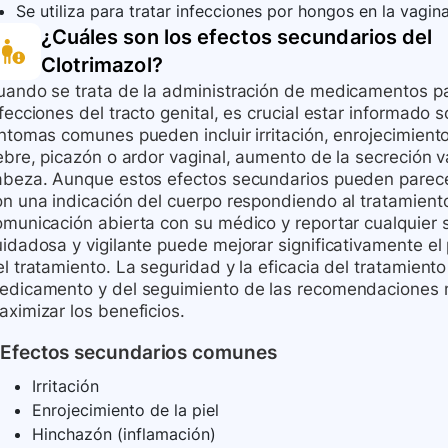
Se utiliza para tratar infecciones por hongos en la vagina
¿Cuáles son los efectos secundarios del
Clotrimazol
?
uando se trata de la administración de medicamentos par
fecciones del tracto genital, es crucial estar informado 
ntomas comunes pueden incluir irritación, enrojecimient
iebre, picazón o ardor vaginal, aumento de la secreción 
abeza. Aunque estos efectos secundarios pueden parece
on una indicación del cuerpo respondiendo al tratamien
omunicación abierta con su médico y reportar cualquier s
uidadosa y vigilante puede mejorar significativamente el
el tratamiento. La seguridad y la eficacia del tratamie
edicamento y del seguimiento de las recomendaciones m
aximizar los beneficios.
Efectos secundarios comunes
Irritación
Enrojecimiento de la piel
Hinchazón (inflamación)