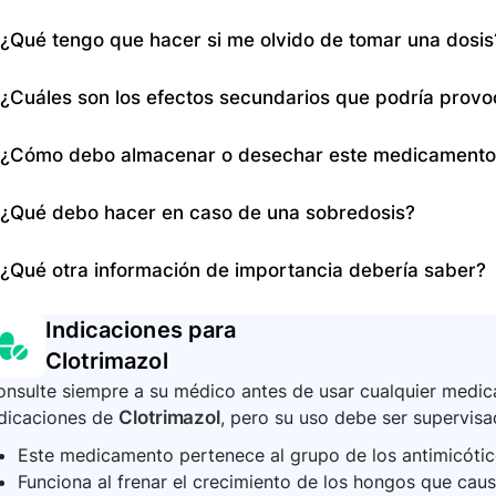
sexuales durante el tratamiento.
No se menciona una dieta específica, pero es recomend
¿Qué tengo que hacer si me olvido de tomar una dosis
precaución dietética necesaria.
Si se olvida una dosis, aplicarla tan pronto como se rec
¿Cuáles son los efectos secundarios que podría prov
esperar y aplicar solo la dosis regular sin duplicar.
Los efectos secundarios incluyen irritación, enrojecimie
¿Cómo debo almacenar o desechar este medicamento
picazón o ardor vaginal, entre otros. Es importante rep
Se debe almacenar según las indicaciones del empaque 
¿Qué debo hacer en caso de una sobredosis?
Consultar al farmacéutico sobre el manejo adecuado de
En caso de una sobredosis, contactar de inmediato a un 
¿Qué otra información de importancia debería saber?
de emergencia más cercano.
Es vital seguir las instrucciones de uso proporcionadas
Indicaciones para
si los síntomas mejoran, para asegurar la eliminación de
Clotrimazol
nsulte siempre a su médico antes de usar cualquier medica
ndicaciones de
Clotrimazol
, pero su uso debe ser supervisa
Este medicamento pertenece al grupo de los antimicótic
Funciona al frenar el crecimiento de los hongos que caus