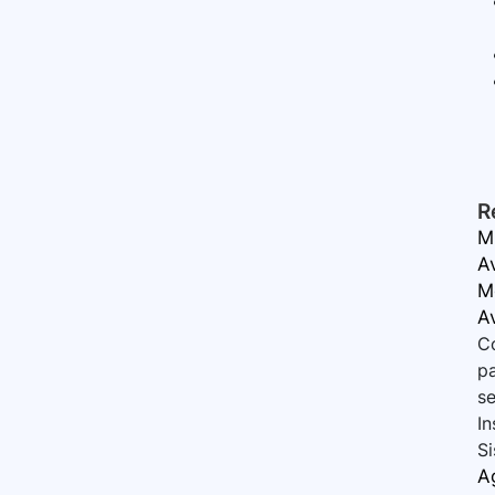
R
M
A
Me
A
Co
pa
se
In
Si
A