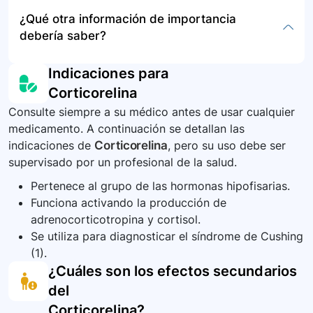
orientación de la institución de salud donde se
En el caso improbable de una sobredosis, dado
¿Qué otra información de importancia
administra.
que se administra bajo supervisión médica,
debería saber?
buscar atención inmediata en un centro de
salud.
Es vital informar al médico sobre alergias,
Indicaciones para
condiciones de salud existentes, y cualquier
Corticorelina
medicación o suplemento que se esté tomando
Consulte siempre a su médico antes de usar cualquier
antes de la administración de este
medicamento. A continuación se detallan las
medicamento.
indicaciones de
Corticorelina
, pero su uso debe ser
supervisado por un profesional de la salud.
Pertenece al grupo de las hormonas hipofisarias.
Funciona activando la producción de
adrenocorticotropina y cortisol.
Se utiliza para diagnosticar el síndrome de Cushing
(1).
¿Cuáles son los efectos secundarios
del
Corticorelina
?