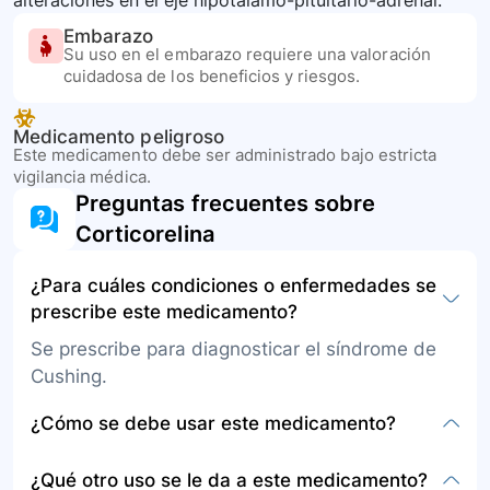
alteraciones en el eje hipotálamo-pituitario-adrenal.
Embarazo
Su uso en el embarazo requiere una valoración
cuidadosa de los beneficios y riesgos.
Medicamento peligroso
Este medicamento debe ser administrado bajo estricta
vigilancia médica.
Preguntas frecuentes sobre
Corticorelina
¿Para cuáles condiciones o enfermedades se
prescribe este medicamento?
Se prescribe para diagnosticar el síndrome de
Cushing.
¿Cómo se debe usar este medicamento?
Debe ser administrado por vía intravenosa en
¿Qué otro uso se le da a este medicamento?
una institución de salud de alto nivel de