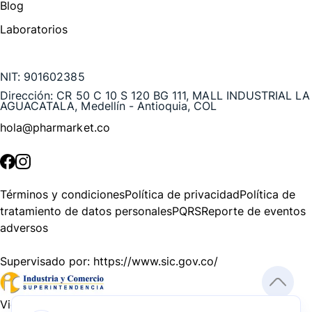
Blog
Laboratorios
Te puede interesar
NIT:
901602385
Dirección:
CR 50 C 10 S 120 BG 111, MALL INDUSTRIAL LA
AGUACATALA, Medellín - Antioquia, COL
hola@pharmarket.co
©
2026
Pharmarket. Todos los derechos reservados.
Términos y condiciones
Política de privacidad
Política de
tratamiento de datos personales
PQRS
Reporte de eventos
adversos
Supervisado por:
https://www.sic.gov.co/
Vigilado por:
https://www.dssa.gov.co/