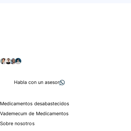
Conéctate con nuestra
comunidad farmacéutica
Explora nuestras soluciones y servicios para el sector
salud y farmacéutico.
+ 2000
proveedores
nos recomiendan
Habla con un asesor
Menú de navegación
Medicamentos desabastecidos
Vademecum de Medicamentos
Sobre nosotros