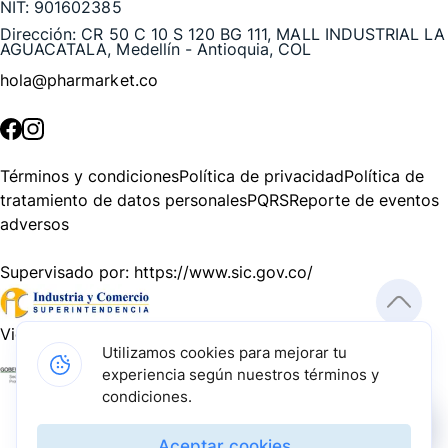
NIT:
901602385
Dirección:
CR 50 C 10 S 120 BG 111, MALL INDUSTRIAL LA
AGUACATALA, Medellín - Antioquia, COL
hola@pharmarket.co
©
2026
Pharmarket. Todos los derechos reservados.
Términos y condiciones
Política de privacidad
Política de
tratamiento de datos personales
PQRS
Reporte de eventos
adversos
Supervisado por:
https://www.sic.gov.co/
Vigilado por:
https://www.dssa.gov.co/
Utilizamos cookies para mejorar tu
experiencia según nuestros términos y
Gracias a nuestros impulsadores, podemos presentarte la
condiciones.
solución tecnológica más avanzada para resolver los
desafíos farmacéuticos de la actualidad.
Aceptar cookies