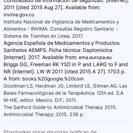
Consolidado de información de seguridad. [Internet].
2011 [cited 2015 Aug 27]. Available
from:
invima.gov.co
Instituto Nacional de Vigilancia de Medicamentos y
Alimentos - INVIMA. Consultas Registro Sanitario -
Sistema de Tramites en Linea. 2017.
Agencia Española de Medicamentos y Productos
Sanitarios AEMPS. Ficha técnica: Daptomicina
[Internet]. 2017. Available
from:
ema.europa.eu
Briggs GG, Freeman RK YSD in P and LARG to F and
NR [Internet]. LW W 2011 [cited 2015 A 27]. 1703 p.
A
from:
books.%20google.%20com
Goodman LS, Hardman JG, Limbird LE, Gilman AG. Las
Bases Farmacológicas de la Terapéutica. 12th ed. S.A
M-HIE, editor. Mexico. D.F.; 2011.
The Sanford Guide to Antimicrobial Therapy 2015.
Antimicrobial Therapy; 2015. 238 p.
Pharmarket sigue rigurosas políticas de