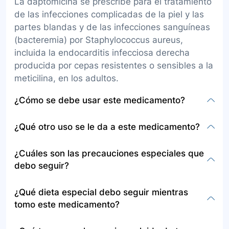
La daptomicina se prescribe para el tratamiento
de las infecciones complicadas de la piel y las
partes blandas y de las infecciones sanguíneas
(bacteremia) por Staphylococcus aureus,
incluida la endocarditis infecciosa derecha
producida por cepas resistentes o sensibles a la
meticilina, en los adultos.
¿Cómo se debe usar este medicamento?
Este medicamento debe ser administrado por
¿Qué otro uso se le da a este medicamento?
un profesional en enfermería, en una institución
prestadora de salud (IPS) habilitada para tal fín
Además de las indicaciones mencionadas, en
¿Cuáles son las precauciones especiales que
para monitorizar al paciente durante la
las infecciones mixtas en las que se sospecha la
debo seguir?
administración del medicamento. Su
participación de bacterias gram-negativas o de
administración se hace a través de un catéter
ciertos tipos de bacterias anaerobias, debe
Antes de usar este medicamento, informe a su
¿Qué dieta especial debo seguir mientras
insertado en una vena.
coadministrarse con uno o varios
médico si usted es alérgico a la daptomicina, a
tomo este medicamento?
antibacterianos adecuados.
cualquier otro medicamento o a alguno de los
componentes de este medicamento, si alguna
No se especifica una dieta especial a seguir