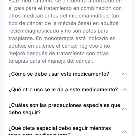
Este medicamento se encuentra autorizado en
el país para el tratamiento en combinación con
otros medicamentos del mieloma múltiple (un
tipo de cáncer de la médula ósea) en adultos
recién diagnosticado y no son aptos para
trasplante. En monoterapia está indicado en
adultos en quienes el cáncer regreso o no
mejoró después de tratamiento con otras
terapias para el manejo del cáncer.
¿Cómo se debe usar este medicamento?
El daratumumab se administra como una
¿Qué otro uso se le da a este medicamento?
infusión intravenosa (por la vena). El tratamiento
solo se debe iniciar y supervisar por un médico
Actualmente no se especifica otro uso que no
¿Cuáles son las precauciones especiales que
especializado en el uso de medicamentos
sea el tratamiento del mieloma múltiple en las
debo seguir?
antineoplásicos. Debe administrarse de forma
indicaciones autorizadas.
lenta en la vena del paciente y solo por
Entre las precauciones especiales se incluyen:
¿Qué dieta especial debo seguir mientras
profesionales de la salud con entrenamiento
informar al médico sobre alergias al