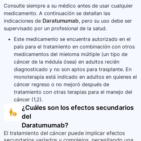
Consulte siempre a su médico antes de usar cualquier
cualquier cambio en su estado de salud y no
medicamento. A continuación se detallan las
hesite en consultar cualquier duda que tenga
indicaciones de
Daratumumab
, pero su uso debe ser
respecto al tratamiento o a los efectos
supervisado por un profesional de la salud.
secundarios que pueda experimentar.
Este medicamento se encuentra autorizado en el
país para el tratamiento en combinación con otros
medicamentos del mieloma múltiple (un tipo de
cáncer de la médula ósea) en adultos recién
diagnosticado y no son aptos para trasplante. En
monoterapia está indicado en adultos en quienes el
cáncer regreso o no mejoró después de
tratamiento con otras terapias para el manejo del
cáncer (1,2).
¿Cuáles son los efectos secundarios
del
Daratumumab
?
El tratamiento del cáncer puede implicar efectos
secundarios variados y complejos, necesitando una