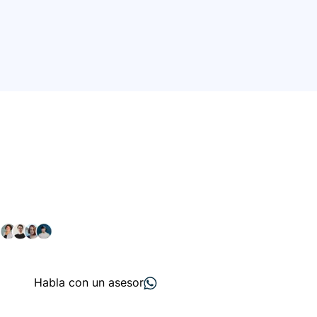
Conéctate con nuestra
comunidad farmacéutica
Explora nuestras soluciones y servicios para el sector
salud y farmacéutico.
+ 2000
proveedores
nos recomiendan
Habla con un asesor
Menú de navegación