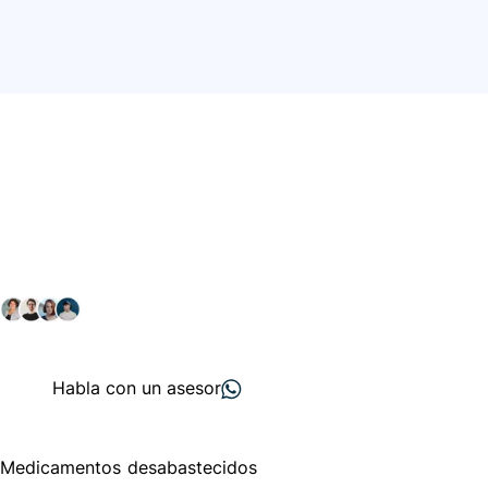
Conéctate con nuestra
comunidad farmacéutica
Explora nuestras soluciones y servicios para el sector
salud y farmacéutico.
+ 2000
proveedores
nos recomiendan
Habla con un asesor
Menú de navegación
Medicamentos desabastecidos