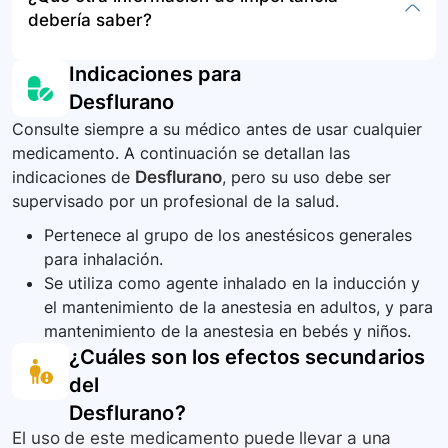
muscular, coloración azul en los labios o uñas,
uso y aplicación exclusiva en entornos
realizado inmediatamente por el equipo médico
debería saber?
confusión, debilidad, entumecimiento en las
hospitalarios.
presente. Es crítico el seguimiento del estado
manos, pies o labios, síntomas de reacción
del paciente por profesionales de la salud.
No hay datos complementarios de relevancia en
Indicaciones para
alérgica.
el contexto colombiano. Es esencial seguir las
Desflurano
instrucciones del médico y reportar cualquier
Consulte siempre a su médico antes de usar cualquier
evento adverso o duda relacionada con el uso
medicamento. A continuación se detallan las
de este medicamento.
indicaciones de
Desflurano
, pero su uso debe ser
supervisado por un profesional de la salud.
Pertenece al grupo de los anestésicos generales
para inhalación.
Se utiliza como agente inhalado en la inducción y
el mantenimiento de la anestesia en adultos, y para
mantenimiento de la anestesia en bebés y niños.
¿Cuáles son los efectos secundarios
del
Desflurano
?
El uso de este medicamento puede llevar a una