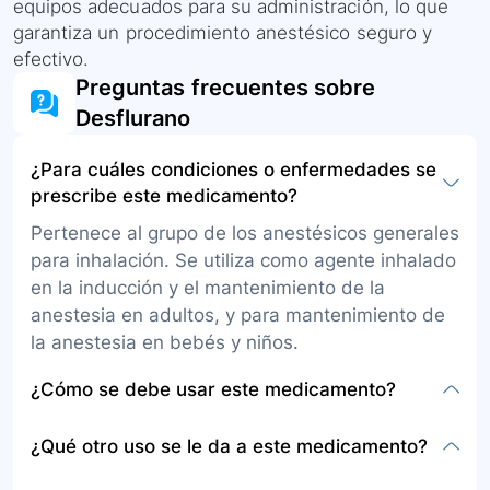
equipos adecuados para su administración, lo que
garantiza un procedimiento anestésico seguro y
efectivo.
Preguntas frecuentes sobre
Desflurano
¿Para cuáles condiciones o enfermedades se
prescribe este medicamento?
Pertenece al grupo de los anestésicos generales
para inhalación. Se utiliza como agente inhalado
en la inducción y el mantenimiento de la
anestesia en adultos, y para mantenimiento de
la anestesia en bebés y niños.
¿Cómo se debe usar este medicamento?
La presentación es en gas para administrarse
¿Qué otro uso se le da a este medicamento?
por vía inhalatoria. Se utiliza de acuerdo a lo
indicado por el médico. Este medicamento solo
No se especifica otro uso fuera de la inducción y