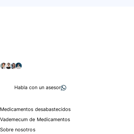
Conéctate con nuestra
comunidad farmacéutica
Explora nuestras soluciones y servicios para el sector
salud y farmacéutico.
+ 2000
proveedores
nos recomiendan
Habla con un asesor
Menú de navegación
Medicamentos desabastecidos
Vademecum de Medicamentos
Sobre nosotros