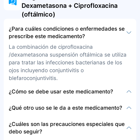
Dexametasona + Ciprofloxacina
(oftálmico)
¿Para cuáles condiciones o enfermedades se
prescribe este medicamento?
La combinación de ciprofloxacina
/dexametasona suspensión oftálmica se utiliza
para tratar las infecciones bacterianas de los
ojos incluyendo conjuntivitis o
blefaroconjuntivitis.
¿Cómo se debe usar este medicamento?
La combinación de ciprofloxacina
¿Qué otro uso se le da a este medicamento?
/dexametasona se encuentra disponible como
una solución o suspensión (líquido) para colocar
Además de para el tratamiento de infecciones
¿Cuáles son las precauciones especiales que
en el ojo. Siga las instrucciones de aplicación de
bacterianas oculares, no se menciona un uso
debo seguir?
gotas oculares con cuidado para evitar
alternativo específico en la información