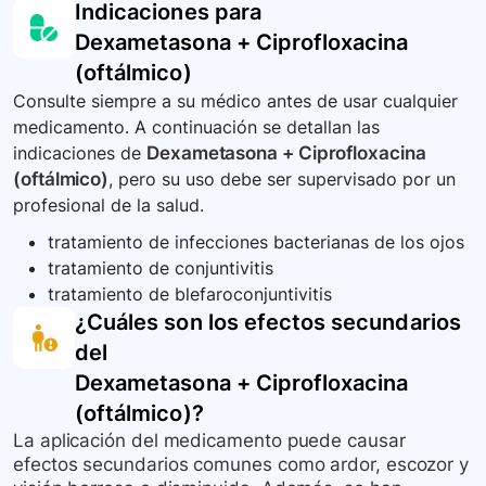
Indicaciones para
autoridades locales.
el ojo es menos probable que cause problemas
instrucciones de uso y no interrumpir el
Dexametasona + Ciprofloxacina
severos, pero la precaución es esencial.
tratamiento aunque se sienta mejor. Completa el
(oftálmico)
período de tratamiento indicado para evitar que
la infección se haga resistente.
Consulte siempre a su médico antes de usar cualquier
medicamento. A continuación se detallan las
indicaciones de
Dexametasona + Ciprofloxacina
(oftálmico)
, pero su uso debe ser supervisado por un
profesional de la salud.
tratamiento de infecciones bacterianas de los ojos
tratamiento de conjuntivitis
tratamiento de blefaroconjuntivitis
¿Cuáles son los efectos secundarios
del
Dexametasona + Ciprofloxacina
(oftálmico)
?
La aplicación del medicamento puede causar
efectos secundarios comunes como ardor, escozor y