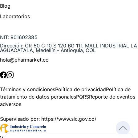
Blog
Laboratorios
Te puede interesar
NIT:
901602385
Dirección:
CR 50 C 10 S 120 BG 111, MALL INDUSTRIAL LA
AGUACATALA, Medellín - Antioquia, COL
hola@pharmarket.co
©
2026
Pharmarket. Todos los derechos reservados.
Términos y condiciones
Política de privacidad
Política de
tratamiento de datos personales
PQRS
Reporte de eventos
adversos
Supervisado por:
https://www.sic.gov.co/
Vigilado por:
https://www.dssa.gov.co/