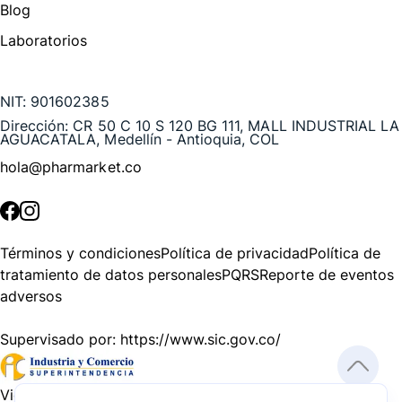
Blog
Laboratorios
Te puede interesar
NIT:
901602385
Dirección:
CR 50 C 10 S 120 BG 111, MALL INDUSTRIAL LA
AGUACATALA, Medellín - Antioquia, COL
hola@pharmarket.co
©
2026
Pharmarket. Todos los derechos reservados.
Términos y condiciones
Política de privacidad
Política de
tratamiento de datos personales
PQRS
Reporte de eventos
adversos
Supervisado por:
https://www.sic.gov.co/
Vigilado por:
https://www.dssa.gov.co/