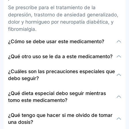
Se prescribe para el tratamiento de la
depresión, trastorno de ansiedad generalizado,
dolor y hormigueo por neuropatía diabética, y
fibromialgia.
¿Cómo se debe usar este medicamento?
La duloxetina se presenta en tabletas y
¿Qué otro uso se le da a este medicamento?
cápsulas para uso oral, se puede tomar con o
sin alimentos, debe administrarse según las
Además de los usos ya mencionados, la
¿Cuáles son las precauciones especiales que
instrucciones del médico, a la misma hora todos
duloxetina también se recomienda para mejorar
debo seguir?
los días.
el dolor neuropático en pacientes amputados
por diversas causas.
Informe a su médico si es alérgico a la
¿Qué dieta especial debo seguir mientras
duloxetina o si tiene condiciones como
tomo este medicamento?
glaucoma, enfermedad del corazón, del hígado
o del riñón, diabetes, presión arterial alta, o si
No se especifica una dieta especial. Sin
¿Qué tengo que hacer si me olvido de tomar
está embarazada o planea quedarlo.
embargo, consulte con su médico si hay
una dosis?
restricciones o recomendaciones dietéticas