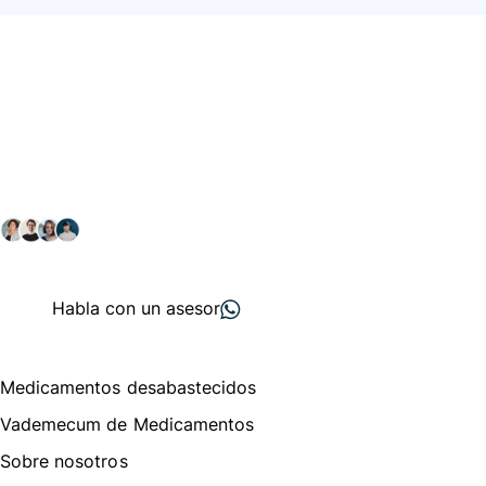
Conéctate con nuestra
comunidad farmacéutica
Explora nuestras soluciones y servicios para el sector
salud y farmacéutico.
+ 2000
proveedores
nos recomiendan
Habla con un asesor
Menú de navegación
Medicamentos desabastecidos
Vademecum de Medicamentos
Sobre nosotros