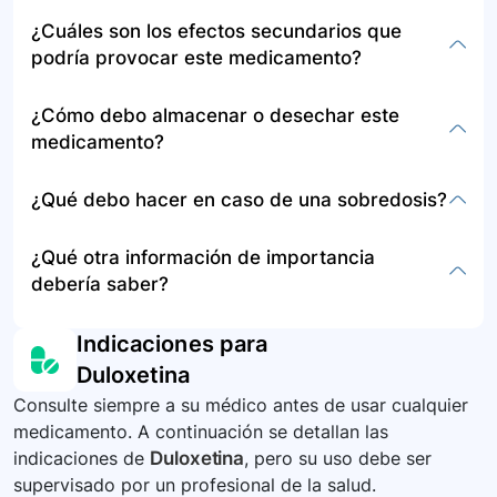
específicas para su caso.
Si olvida una dosis, tómela tan pronto como lo
¿Cuáles son los efectos secundarios que
recuerde, pero si está cerca de la hora de su
podría provocar este medicamento?
siguiente dosis, omita la dosis olvidada y
continúe con su horario regular.
Los efectos secundarios incluyen náuseas,
¿Cómo debo almacenar o desechar este
vómito, estreñimiento, diarrea, acidez gástrica,
medicamento?
dolor de estómago, mareos, dolor de cabeza,
entre otros. En caso de efectos graves como
Almacene el medicamento a temperatura
¿Qué debo hacer en caso de una sobredosis?
sangrado inusual, dificultad para respirar o
ambiente, lejos de la luz, el calor y la humedad
síntomas de alergia, busque atención médica
excesiva, y fuera del alcance de los niños.
En caso de sobredosis, busque atención médica
¿Qué otra información de importancia
inmediata.
Deseche el medicamento de forma adecuada,
de emergencia inmediatamente.
debería saber?
según las recomendaciones de su farmacéutico
o autoridad local.
No suspenda el uso de duloxetina sin consultar
Indicaciones para
a su médico, ya que puede experimentar
Duloxetina
síntomas de abstinencia. Asegúrese de
Consulte siempre a su médico antes de usar cualquier
entender bien cómo tomarlo y administrarlo
medicamento. A continuación se detallan las
correctamente.
indicaciones de
Duloxetina
, pero su uso debe ser
supervisado por un profesional de la salud.