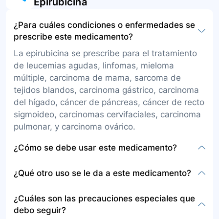
Epirubicina
¿Para cuáles condiciones o enfermedades se
prescribe este medicamento?
La epirubicina se prescribe para el tratamiento
de leucemias agudas, linfomas, mieloma
múltiple, carcinoma de mama, sarcoma de
tejidos blandos, carcinoma gástrico, carcinoma
del hígado, cáncer de páncreas, cáncer de recto
sigmoideo, carcinomas cervifaciales, carcinoma
pulmonar, y carcinoma ovárico.
¿Cómo se debe usar este medicamento?
La epirubicina se administra a través de una
¿Qué otro uso se le da a este medicamento?
infusión en una vena (intravenosa) por un
profesional entrenado en oncología en una
Además del tratamiento contra el cáncer, la
¿Cuáles son las precauciones especiales que
institución habilitada, puede ser una vez cada
epirubicina es recomendada dentro de
debo seguir?
21 días durante 6 ciclos de terapia o dos veces
protocolos de neoadyuvancia (previa a cirugía) y