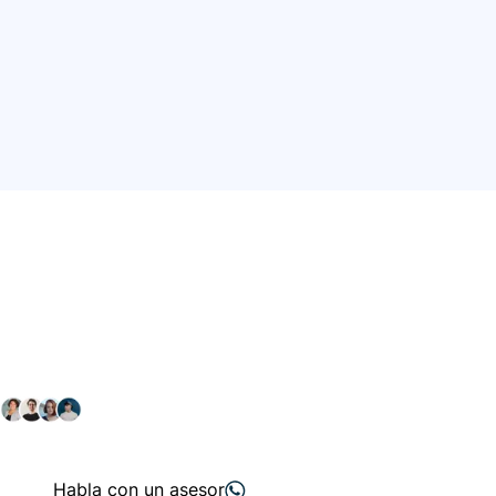
Conéctate con nuestra
comunidad farmacéutica
Explora nuestras soluciones y servicios para el sector
salud y farmacéutico.
+ 2000
proveedores
nos recomiendan
Habla con un asesor