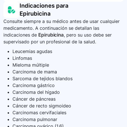
Es crucial informarse sobre los posibles efectos
Indicaciones para
oscurecimiento de la piel o de las uñas.
medio ambiente. Consulte a su farmacéutico o
es bajo, pero es importante estar atento a
secundarios y cómo manejarlos, seguir todas las
Epirubicina
centro de salud para instrucciones específicas.
síntomas anormales.
instrucciones de su equipo médico y nunca
Consulte siempre a su médico antes de usar cualquier
cambiar la dosis o el calendario de tratamiento
medicamento. A continuación se detallan las
sin consultar con su médico. Además, se
indicaciones de
Epirubicina
, pero su uso debe ser
recomienda interrumpir la lactancia antes de
supervisado por un profesional de la salud.
usar este medicamento.
Leucemias agudas
Linfomas
Mieloma múltiple
Carcinoma de mama
Sarcoma de tejidos blandos
Carcinoma gástrico
Carcinoma del hígado
Cáncer de páncreas
Cáncer de recto sigmoideo
Carcinomas cervifaciales
Carcinoma pulmonar
Carcinoma ovárico (1,6)